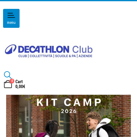
menu
0
Cart
0,00
€