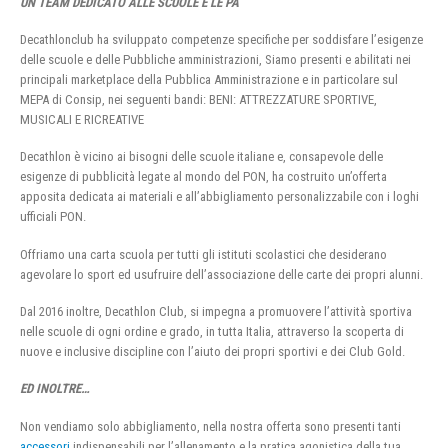
UN TEAM DEDICATO ALLE SCUOLE E LE PA
Decathlonclub ha sviluppato competenze specifiche per soddisfare l’esigenze
delle scuole e delle Pubbliche amministrazioni, Siamo presenti e abilitati nei
principali marketplace della Pubblica Amministrazione e in particolare sul
MEPA di Consip, nei seguenti bandi: BENI: ATTREZZATURE SPORTIVE,
MUSICALI E RICREATIVE
Decathlon è vicino ai bisogni delle scuole italiane e, consapevole delle
esigenze di pubblicità legate al mondo del PON, ha costruito un’offerta
apposita dedicata ai materiali e all’abbigliamento personalizzabile con i loghi
ufficiali PON.
Offriamo una carta scuola per tutti gli istituti scolastici che desiderano
agevolare lo sport ed usufruire dell’associazione delle carte dei propri alunni.
Dal 2016 inoltre, Decathlon Club, si impegna a promuovere l’attività sportiva
nelle scuole di ogni ordine e grado, in tutta Italia, attraverso la scoperta di
nuove e inclusive discipline con l’aiuto dei propri sportivi e dei Club Gold.
ED INOLTRE…
Non vendiamo solo abbigliamento, nella nostra offerta sono presenti tanti
accessori
indispensabili per l’allenamento e la pratica agonistica della tua