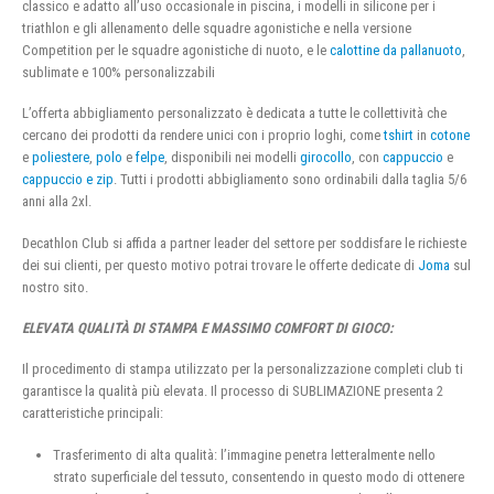
classico e adatto all’uso occasionale in piscina, i modelli in silicone per i
triathlon e gli allenamento delle squadre agonistiche e nella versione
Competition per le squadre agonistiche di nuoto, e le
calottine da pallanuoto
,
sublimate e 100% personalizzabili
L’offerta abbigliamento personalizzato è dedicata a tutte le collettività che
cercano dei prodotti da rendere unici con i proprio loghi, come
tshirt
in
cotone
e
poliestere
,
polo
e
felpe
, disponibili nei modelli
girocollo
, con
cappuccio
e
cappuccio e zip
. Tutti i prodotti abbigliamento sono ordinabili dalla taglia 5/6
anni alla 2xl.
Decathlon Club si affida a partner leader del settore per soddisfare le richieste
dei sui clienti, per questo motivo potrai trovare le offerte dedicate di
Joma
sul
nostro sito.
ELEVATA QUALITÀ DI STAMPA E MASSIMO COMFORT DI GIOCO:
Il procedimento di stampa utilizzato per la personalizzazione completi club ti
garantisce la qualità più elevata. Il processo di SUBLIMAZIONE presenta 2
caratteristiche principali:
Trasferimento di alta qualità: l’immagine penetra letteralmente nello
strato superficiale del tessuto, consentendo in questo modo di ottenere