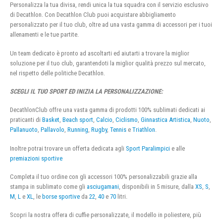
Personalizza la tua divisa, rendi unica la tua squadra con il servizio esclusivo
di Decathlon. Con Decathlon Club puoi acquistare abbigliamento
personalizzato per il tuo club, oltre ad una vasta gamma di accessori per i tuoi
allenamenti e le tue partite.
Un team dedicato è pronto ad ascoltarti ed aiutarti a trovare la miglior
soluzione per il tuo club, garantendoti la miglior qualità prezzo sul mercato,
nel rispetto delle politiche Decathlon.
SCEGLI IL TUO SPORT ED INIZIA LA PERSONALIZZAZIONE:
DecathlonClub offre una vasta gamma di prodotti 100% sublimati dedicati ai
praticanti di
Basket
,
Beach sport
,
Calcio
,
Ciclismo
,
Ginnastica Artistica
,
Nuoto
,
Pallanuoto
,
Pallavolo
,
Running
,
Rugby
,
Tennis
e
Triathlon
.
Inoltre potrai trovare un offerta dedicata agli
Sport Paralimpici
e alle
premiazioni sportive
Completa il tuo ordine con gli accessori 100% personalizzabili grazie alla
stampa in sublimato come gli
asciugamani
, disponibili in 5 misure, dalla
XS
,
S
,
M
,
L
e
XL
, le
borse sportive
da
22
,
40
e
70
litri.
Scopri la nostra offera di cuffie personalizzate, il modello in poliestere, più