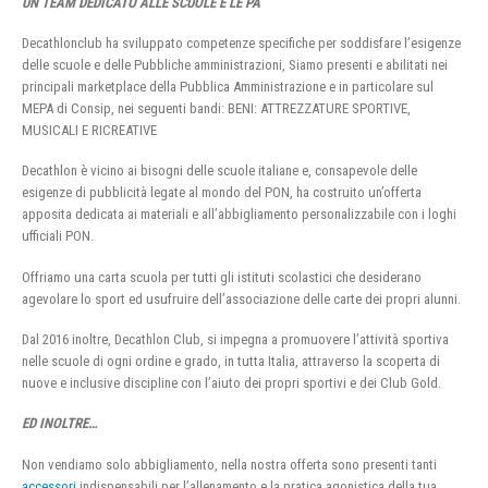
UN TEAM DEDICATO ALLE SCUOLE E LE PA
Decathlonclub ha sviluppato competenze specifiche per soddisfare l’esigenze
delle scuole e delle Pubbliche amministrazioni, Siamo presenti e abilitati nei
principali marketplace della Pubblica Amministrazione e in particolare sul
MEPA di Consip, nei seguenti bandi: BENI: ATTREZZATURE SPORTIVE,
MUSICALI E RICREATIVE
Decathlon è vicino ai bisogni delle scuole italiane e, consapevole delle
esigenze di pubblicità legate al mondo del PON, ha costruito un’offerta
apposita dedicata ai materiali e all’abbigliamento personalizzabile con i loghi
ufficiali PON.
Offriamo una carta scuola per tutti gli istituti scolastici che desiderano
agevolare lo sport ed usufruire dell’associazione delle carte dei propri alunni.
Dal 2016 inoltre, Decathlon Club, si impegna a promuovere l’attività sportiva
nelle scuole di ogni ordine e grado, in tutta Italia, attraverso la scoperta di
nuove e inclusive discipline con l’aiuto dei propri sportivi e dei Club Gold.
ED INOLTRE…
Non vendiamo solo abbigliamento, nella nostra offerta sono presenti tanti
accessori
indispensabili per l’allenamento e la pratica agonistica della tua