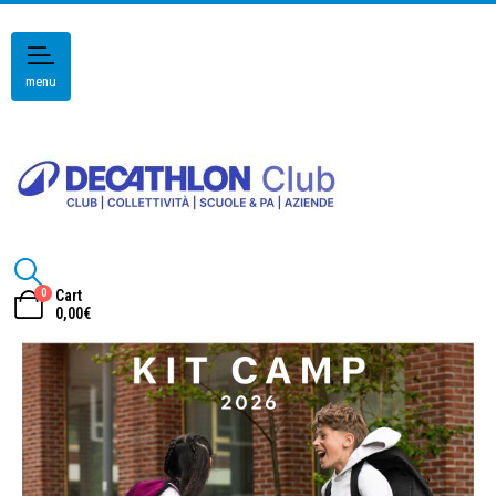
menu
0
Cart
0,00
€