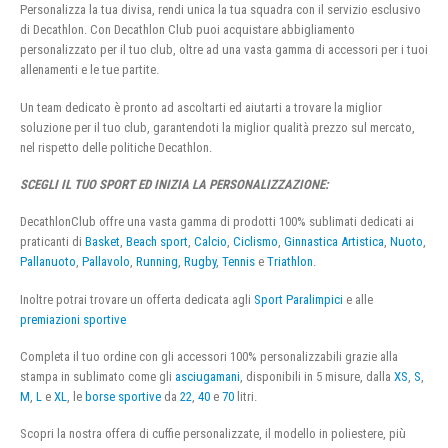
Personalizza la tua divisa, rendi unica la tua squadra con il servizio esclusivo
di Decathlon. Con Decathlon Club puoi acquistare abbigliamento
personalizzato per il tuo club, oltre ad una vasta gamma di accessori per i tuoi
allenamenti e le tue partite.
Un team dedicato è pronto ad ascoltarti ed aiutarti a trovare la miglior
soluzione per il tuo club, garantendoti la miglior qualità prezzo sul mercato,
nel rispetto delle politiche Decathlon.
SCEGLI IL TUO SPORT ED INIZIA LA PERSONALIZZAZIONE:
DecathlonClub offre una vasta gamma di prodotti 100% sublimati dedicati ai
praticanti di
Basket
,
Beach sport
,
Calcio
,
Ciclismo
,
Ginnastica Artistica
,
Nuoto
,
Pallanuoto
,
Pallavolo
,
Running
,
Rugby
,
Tennis
e
Triathlon
.
Inoltre potrai trovare un offerta dedicata agli
Sport Paralimpici
e alle
premiazioni sportive
Completa il tuo ordine con gli accessori 100% personalizzabili grazie alla
stampa in sublimato come gli
asciugamani
, disponibili in 5 misure, dalla
XS
,
S
,
M
,
L
e
XL
, le
borse sportive
da
22
,
40
e
70
litri.
Scopri la nostra offera di cuffie personalizzate, il modello in poliestere, più