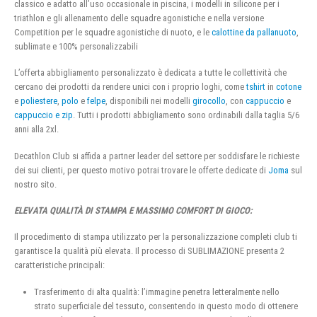
classico e adatto all’uso occasionale in piscina, i modelli in silicone per i
triathlon e gli allenamento delle squadre agonistiche e nella versione
Competition per le squadre agonistiche di nuoto, e le
calottine da pallanuoto
,
sublimate e 100% personalizzabili
L’offerta abbigliamento personalizzato è dedicata a tutte le collettività che
cercano dei prodotti da rendere unici con i proprio loghi, come
tshirt
in
cotone
e
poliestere
,
polo
e
felpe
, disponibili nei modelli
girocollo
, con
cappuccio
e
cappuccio e zip
. Tutti i prodotti abbigliamento sono ordinabili dalla taglia 5/6
anni alla 2xl.
Decathlon Club si affida a partner leader del settore per soddisfare le richieste
dei sui clienti, per questo motivo potrai trovare le offerte dedicate di
Joma
sul
nostro sito.
ELEVATA QUALITÀ DI STAMPA E MASSIMO COMFORT DI GIOCO:
Il procedimento di stampa utilizzato per la personalizzazione completi club ti
garantisce la qualità più elevata. Il processo di SUBLIMAZIONE presenta 2
caratteristiche principali:
Trasferimento di alta qualità: l’immagine penetra letteralmente nello
strato superficiale del tessuto, consentendo in questo modo di ottenere