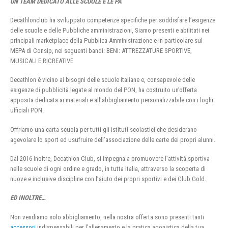
UN TEAM DEDICATO ALLE SCUOLE E LE PA
Decathlonclub ha sviluppato competenze specifiche per soddisfare l’esigenze
delle scuole e delle Pubbliche amministrazioni, Siamo presenti e abilitati nei
principali marketplace della Pubblica Amministrazione e in particolare sul
MEPA di Consip, nei seguenti bandi: BENI: ATTREZZATURE SPORTIVE,
MUSICALI E RICREATIVE
Decathlon è vicino ai bisogni delle scuole italiane e, consapevole delle
esigenze di pubblicità legate al mondo del PON, ha costruito un’offerta
apposita dedicata ai materiali e all’abbigliamento personalizzabile con i loghi
ufficiali PON.
Offriamo una carta scuola per tutti gli istituti scolastici che desiderano
agevolare lo sport ed usufruire dell’associazione delle carte dei propri alunni.
Dal 2016 inoltre, Decathlon Club, si impegna a promuovere l’attività sportiva
nelle scuole di ogni ordine e grado, in tutta Italia, attraverso la scoperta di
nuove e inclusive discipline con l’aiuto dei propri sportivi e dei Club Gold.
ED INOLTRE…
Non vendiamo solo abbigliamento, nella nostra offerta sono presenti tanti
accessori
indispensabili per l’allenamento e la pratica agonistica della tua