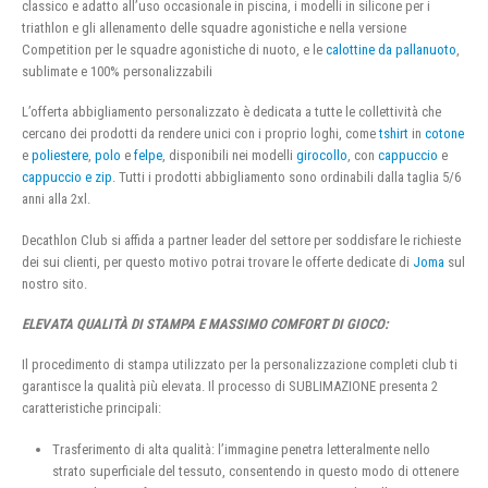
classico e adatto all’uso occasionale in piscina, i modelli in silicone per i
triathlon e gli allenamento delle squadre agonistiche e nella versione
Competition per le squadre agonistiche di nuoto, e le
calottine da pallanuoto
,
sublimate e 100% personalizzabili
L’offerta abbigliamento personalizzato è dedicata a tutte le collettività che
cercano dei prodotti da rendere unici con i proprio loghi, come
tshirt
in
cotone
e
poliestere
,
polo
e
felpe
, disponibili nei modelli
girocollo
, con
cappuccio
e
cappuccio e zip
. Tutti i prodotti abbigliamento sono ordinabili dalla taglia 5/6
anni alla 2xl.
Decathlon Club si affida a partner leader del settore per soddisfare le richieste
dei sui clienti, per questo motivo potrai trovare le offerte dedicate di
Joma
sul
nostro sito.
ELEVATA QUALITÀ DI STAMPA E MASSIMO COMFORT DI GIOCO:
Il procedimento di stampa utilizzato per la personalizzazione completi club ti
garantisce la qualità più elevata. Il processo di SUBLIMAZIONE presenta 2
caratteristiche principali:
Trasferimento di alta qualità: l’immagine penetra letteralmente nello
strato superficiale del tessuto, consentendo in questo modo di ottenere