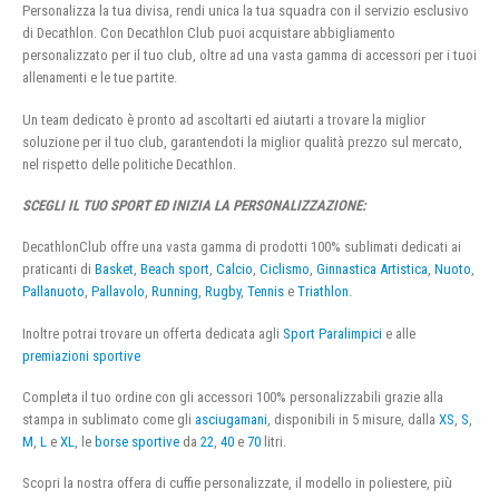
Personalizza la tua divisa, rendi unica la tua squadra con il servizio esclusivo
di Decathlon. Con Decathlon Club puoi acquistare abbigliamento
personalizzato per il tuo club, oltre ad una vasta gamma di accessori per i tuoi
allenamenti e le tue partite.
Un team dedicato è pronto ad ascoltarti ed aiutarti a trovare la miglior
soluzione per il tuo club, garantendoti la miglior qualità prezzo sul mercato,
nel rispetto delle politiche Decathlon.
SCEGLI IL TUO SPORT ED INIZIA LA PERSONALIZZAZIONE:
DecathlonClub offre una vasta gamma di prodotti 100% sublimati dedicati ai
praticanti di
Basket
,
Beach sport
,
Calcio
,
Ciclismo
,
Ginnastica Artistica
,
Nuoto
,
Pallanuoto
,
Pallavolo
,
Running
,
Rugby
,
Tennis
e
Triathlon
.
Inoltre potrai trovare un offerta dedicata agli
Sport Paralimpici
e alle
premiazioni sportive
Completa il tuo ordine con gli accessori 100% personalizzabili grazie alla
stampa in sublimato come gli
asciugamani
, disponibili in 5 misure, dalla
XS
,
S
,
M
,
L
e
XL
, le
borse sportive
da
22
,
40
e
70
litri.
Scopri la nostra offera di cuffie personalizzate, il modello in poliestere, più