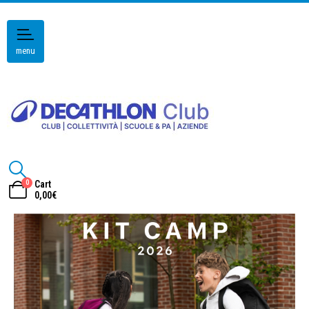
menu
0
Cart
0,00
€