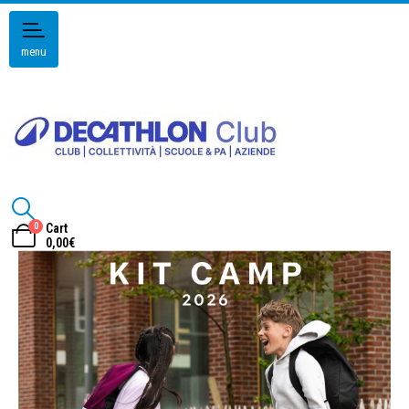
menu
0
Cart
0,00
€