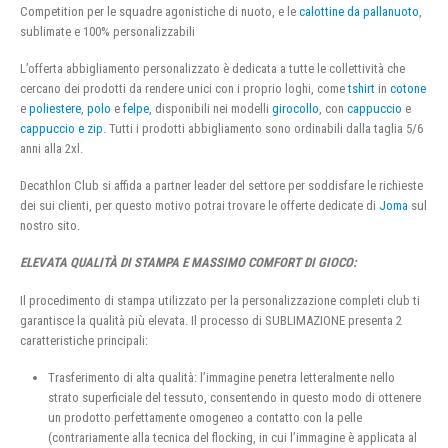
Competition per le squadre agonistiche di nuoto, e le
calottine da pallanuoto
,
sublimate e 100% personalizzabili
L’offerta abbigliamento personalizzato è dedicata a tutte le collettività che
cercano dei prodotti da rendere unici con i proprio loghi, come
tshirt
in
cotone
e
poliestere
,
polo
e
felpe
, disponibili nei modelli
girocollo
, con
cappuccio
e
cappuccio e zip
. Tutti i prodotti abbigliamento sono ordinabili dalla taglia 5/6
anni alla 2xl.
Decathlon Club si affida a partner leader del settore per soddisfare le richieste
dei sui clienti, per questo motivo potrai trovare le offerte dedicate di
Joma
sul
nostro sito.
ELEVATA QUALITÀ DI STAMPA E MASSIMO COMFORT DI GIOCO:
Il procedimento di stampa utilizzato per la personalizzazione completi club ti
garantisce la qualità più elevata. Il processo di SUBLIMAZIONE presenta 2
caratteristiche principali:
Trasferimento di alta qualità: l’immagine penetra letteralmente nello
strato superficiale del tessuto, consentendo in questo modo di ottenere
un prodotto perfettamente omogeneo a contatto con la pelle
(contrariamente alla tecnica del flocking, in cui l’immagine è applicata al