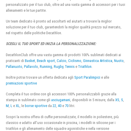
personalizzato per il tuo club, oltre ad una vasta gamma di accessori per i tuoi
allenamenti e le tue partite.
Un team dedicato è pronto ad ascoltarti ed aiutarti a trovare la miglior
soluzione per il tuo club, garantendoti la miglior qualità prezzo sul mercato,
nel rispetto delle politiche Decathlon.
SCEGLI IL TUO SPORT ED INIZIA LA PERSONALIZZAZIONE:
DecathlonClub offre una vasta gamma di prodotti 100% sublimati dedicati ai
praticanti di
Basket
,
Beach sport
,
Calcio
,
Ciclismo
,
Ginnastica Artistica
,
Nuoto
,
Pallanuoto
,
Pallavolo
,
Running
,
Rugby
,
Tennis
e
Triathlon
.
Inoltre potrai trovare un offerta dedicata agli
Sport Paralimpici
e alle
premiazioni sportive
Completa il tuo ordine con gli accessori 100% personalizzabili grazie alla
stampa in sublimato come gli
asciugamani
, disponibili in 5 misure, dalla
XS
,
S
,
M
,
L
e
XL
, le
borse sportive
da
22
,
40
e
70
litri.
Scopri la nostra offera di cuffie personalizzate, il modello in poliestere, più
classico e adatto all’uso occasionale in piscina, i modelli in silicone per i
triathlon e gli allenamento delle squadre agonistiche e nella versione