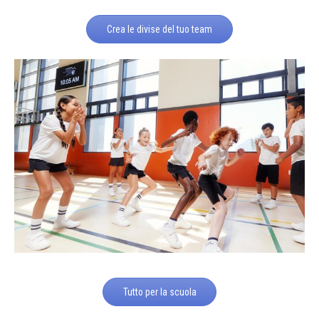
Crea le divise del tuo team
Tutto per la scuola