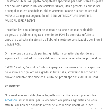
Decathlonclub ha sviluppato competenze specifiche per soddisfare l’esigenze
delle scuole e delle Pubbliche amministrazioni, Siamo presenti e abilitati nei
principali marketplace della Pubblica Amministrazione e in particolare sul
MEPA di Consip, nei seguenti bandi: BENI: ATTREZZATURE SPORTIVE,
MUSICALI E RICREATIVE
Decathlon è vicino ai bisogni delle scuole italiane e, consapevole delle
esigenze di pubblicità legate al mondo del PON, ha costruito un’offerta
apposita dedicata ai materiali e all’abbigliamento personalizzabile con i loghi
ufficiali PON.
Offriamo una carta scuola per tutti gli istituti scolastici che desiderano
agevolare lo sport ed usufruire dell’associazione delle carte dei propri alunni.
Dal 2016 inoltre, Decathlon Club, si impegna a promuovere l’attività sportiva
nelle scuole di ogni ordine e grado, in tutta Italia, attraverso la scoperta di
nuove e inclusive discipline con l’aiuto dei propri sportivi e dei Club Gold.
ED INOLTRE…
Non vendiamo solo abbigliamento, nella nostra offerta sono presenti tanti
accessori
indispensabili per l’allenamento e la pratica agonistica della tua
attività, che non ci è possibile offrirti nella collezione Decathlon. e’ per