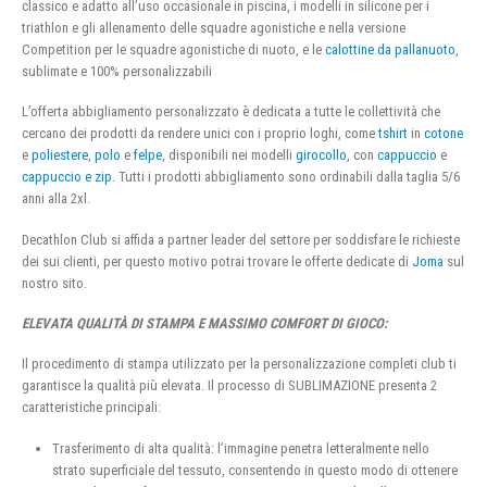
classico e adatto all’uso occasionale in piscina, i modelli in silicone per i
triathlon e gli allenamento delle squadre agonistiche e nella versione
Competition per le squadre agonistiche di nuoto, e le
calottine da pallanuoto
,
sublimate e 100% personalizzabili
L’offerta abbigliamento personalizzato è dedicata a tutte le collettività che
cercano dei prodotti da rendere unici con i proprio loghi, come
tshirt
in
cotone
e
poliestere
,
polo
e
felpe
, disponibili nei modelli
girocollo
, con
cappuccio
e
cappuccio e zip
. Tutti i prodotti abbigliamento sono ordinabili dalla taglia 5/6
anni alla 2xl.
Decathlon Club si affida a partner leader del settore per soddisfare le richieste
dei sui clienti, per questo motivo potrai trovare le offerte dedicate di
Joma
sul
nostro sito.
ELEVATA QUALITÀ DI STAMPA E MASSIMO COMFORT DI GIOCO:
Il procedimento di stampa utilizzato per la personalizzazione completi club ti
garantisce la qualità più elevata. Il processo di SUBLIMAZIONE presenta 2
caratteristiche principali:
Trasferimento di alta qualità: l’immagine penetra letteralmente nello
strato superficiale del tessuto, consentendo in questo modo di ottenere