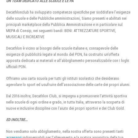
UN TEAM DEDICATO ALLE SCUOLE E LE PA
Decathlonclub ha sviluppato competenze specifiche per soddisfare l’esigenze
delle scuole e delle Pubbliche amministrazioni, Siamo presenti e abilitati nei
principali marketplace della Pubblica Amministrazione e in particolare sul
MEPA di Consip, nei seguenti bandi: BENI: ATTREZZATURE SPORTIVE,
MUSICALI E RICREATIVE
Decathlon è vicino ai bisogni delle scuole italiane e, consapevole delle
esigenze di pubblicità legate al mondo del PON, ha costruito un’offerta
apposita dedicata ai materiali e all’abbigliamento personalizzabile con i loghi
ufficiali PON.
Offriamo una carta scuola per tutti gli istituti scolastici che desiderano
agevolare lo sport ed usufruire dell’associazione delle carte dei propri alunni.
Dal 2016 inoltre, Decathlon Club, si impegna a promuovere l’attività sportiva
nelle scuole di ogni ordine e grado, in tutta Italia, attraverso la scoperta di
nuove e inclusive discipline con l’aiuto dei propri sportivi e dei Club Gold.
ED INOLTRE…
Non vendiamo solo abbigliamento, nella nostra offerta sono presenti tanti
accessori
indispensabili per l’allenamento e la pratica agonistica della tua