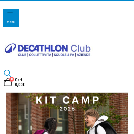
menu
0
Cart
0,00
€