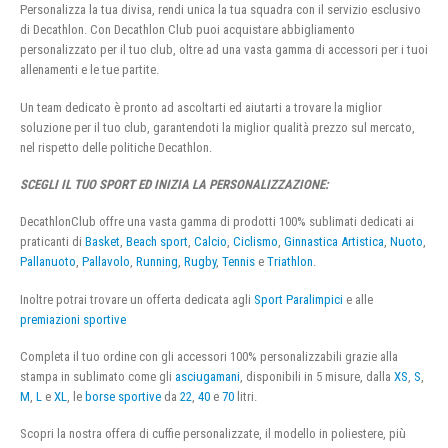
Personalizza la tua divisa, rendi unica la tua squadra con il servizio esclusivo
di Decathlon. Con Decathlon Club puoi acquistare abbigliamento
personalizzato per il tuo club, oltre ad una vasta gamma di accessori per i tuoi
allenamenti e le tue partite.
Un team dedicato è pronto ad ascoltarti ed aiutarti a trovare la miglior
soluzione per il tuo club, garantendoti la miglior qualità prezzo sul mercato,
nel rispetto delle politiche Decathlon.
SCEGLI IL TUO SPORT ED INIZIA LA PERSONALIZZAZIONE:
DecathlonClub offre una vasta gamma di prodotti 100% sublimati dedicati ai
praticanti di
Basket
,
Beach sport
,
Calcio
,
Ciclismo
,
Ginnastica Artistica
,
Nuoto
,
Pallanuoto
,
Pallavolo
,
Running
,
Rugby
,
Tennis
e
Triathlon
.
Inoltre potrai trovare un offerta dedicata agli
Sport Paralimpici
e alle
premiazioni sportive
Completa il tuo ordine con gli accessori 100% personalizzabili grazie alla
stampa in sublimato come gli
asciugamani
, disponibili in 5 misure, dalla
XS
,
S
,
M
,
L
e
XL
, le
borse sportive
da
22
,
40
e
70
litri.
Scopri la nostra offera di cuffie personalizzate, il modello in poliestere, più