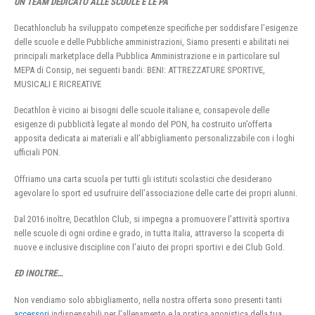
UN TEAM DEDICATO ALLE SCUOLE E LE PA
Decathlonclub ha sviluppato competenze specifiche per soddisfare l’esigenze
delle scuole e delle Pubbliche amministrazioni, Siamo presenti e abilitati nei
principali marketplace della Pubblica Amministrazione e in particolare sul
MEPA di Consip, nei seguenti bandi: BENI: ATTREZZATURE SPORTIVE,
MUSICALI E RICREATIVE
Decathlon è vicino ai bisogni delle scuole italiane e, consapevole delle
esigenze di pubblicità legate al mondo del PON, ha costruito un’offerta
apposita dedicata ai materiali e all’abbigliamento personalizzabile con i loghi
ufficiali PON.
Offriamo una carta scuola per tutti gli istituti scolastici che desiderano
agevolare lo sport ed usufruire dell’associazione delle carte dei propri alunni.
Dal 2016 inoltre, Decathlon Club, si impegna a promuovere l’attività sportiva
nelle scuole di ogni ordine e grado, in tutta Italia, attraverso la scoperta di
nuove e inclusive discipline con l’aiuto dei propri sportivi e dei Club Gold.
ED INOLTRE…
Non vendiamo solo abbigliamento, nella nostra offerta sono presenti tanti
accessori
indispensabili per l’allenamento e la pratica agonistica della tua