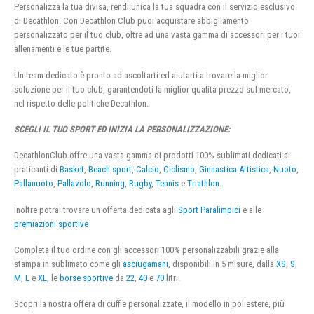
Personalizza la tua divisa, rendi unica la tua squadra con il servizio esclusivo
di Decathlon. Con Decathlon Club puoi acquistare abbigliamento
personalizzato per il tuo club, oltre ad una vasta gamma di accessori per i tuoi
allenamenti e le tue partite.
Un team dedicato è pronto ad ascoltarti ed aiutarti a trovare la miglior
soluzione per il tuo club, garantendoti la miglior qualità prezzo sul mercato,
nel rispetto delle politiche Decathlon.
SCEGLI IL TUO SPORT ED INIZIA LA PERSONALIZZAZIONE:
DecathlonClub offre una vasta gamma di prodotti 100% sublimati dedicati ai
praticanti di
Basket
,
Beach sport
,
Calcio
,
Ciclismo
,
Ginnastica Artistica
,
Nuoto
,
Pallanuoto
,
Pallavolo
,
Running
,
Rugby
,
Tennis
e
Triathlon
.
Inoltre potrai trovare un offerta dedicata agli
Sport Paralimpici
e alle
premiazioni sportive
Completa il tuo ordine con gli accessori 100% personalizzabili grazie alla
stampa in sublimato come gli
asciugamani
, disponibili in 5 misure, dalla
XS
,
S
,
M
,
L
e
XL
, le
borse sportive
da
22
,
40
e
70
litri.
Scopri la nostra offera di cuffie personalizzate, il modello in poliestere, più