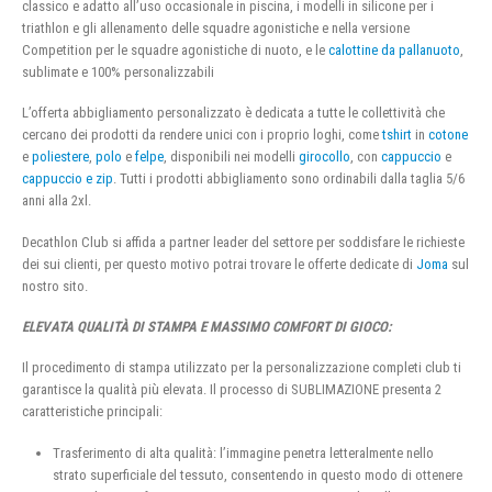
classico e adatto all’uso occasionale in piscina, i modelli in silicone per i
triathlon e gli allenamento delle squadre agonistiche e nella versione
Competition per le squadre agonistiche di nuoto, e le
calottine da pallanuoto
,
sublimate e 100% personalizzabili
L’offerta abbigliamento personalizzato è dedicata a tutte le collettività che
cercano dei prodotti da rendere unici con i proprio loghi, come
tshirt
in
cotone
e
poliestere
,
polo
e
felpe
, disponibili nei modelli
girocollo
, con
cappuccio
e
cappuccio e zip
. Tutti i prodotti abbigliamento sono ordinabili dalla taglia 5/6
anni alla 2xl.
Decathlon Club si affida a partner leader del settore per soddisfare le richieste
dei sui clienti, per questo motivo potrai trovare le offerte dedicate di
Joma
sul
nostro sito.
ELEVATA QUALITÀ DI STAMPA E MASSIMO COMFORT DI GIOCO:
Il procedimento di stampa utilizzato per la personalizzazione completi club ti
garantisce la qualità più elevata. Il processo di SUBLIMAZIONE presenta 2
caratteristiche principali:
Trasferimento di alta qualità: l’immagine penetra letteralmente nello
strato superficiale del tessuto, consentendo in questo modo di ottenere