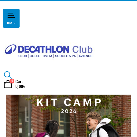
menu
0
Cart
0,00
€