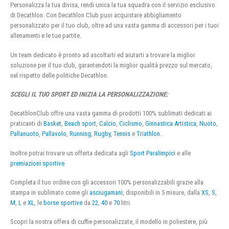
Personalizza la tua divisa, rendi unica la tua squadra con il servizio esclusivo
di Decathlon. Con Decathlon Club puoi acquistare abbigliamento
personalizzato per il tuo club, oltre ad una vasta gamma di accessori per i tuoi
allenamenti e le tue partite.
Un team dedicato è pronto ad ascoltarti ed aiutarti a trovare la miglior
soluzione per il tuo club, garantendoti la miglior qualità prezzo sul mercato,
nel rispetto delle politiche Decathlon.
SCEGLI IL TUO SPORT ED INIZIA LA PERSONALIZZAZIONE:
DecathlonClub offre una vasta gamma di prodotti 100% sublimati dedicati ai
praticanti di
Basket
,
Beach sport
,
Calcio
,
Ciclismo
,
Ginnastica Artistica
,
Nuoto
,
Pallanuoto
,
Pallavolo
,
Running
,
Rugby
,
Tennis
e
Triathlon
.
Inoltre potrai trovare un offerta dedicata agli
Sport Paralimpici
e alle
premiazioni sportive
Completa il tuo ordine con gli accessori 100% personalizzabili grazie alla
stampa in sublimato come gli
asciugamani
, disponibili in 5 misure, dalla
XS
,
S
,
M
,
L
e
XL
, le
borse sportive
da
22
,
40
e
70
litri.
Scopri la nostra offera di cuffie personalizzate, il modello in poliestere, più