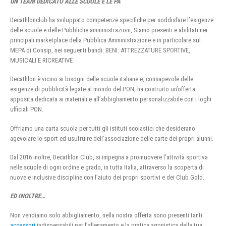
UN TEAM DEDICATO ALLE SCUOLE E LE PA
Decathlonclub ha sviluppato competenze specifiche per soddisfare l’esigenze
delle scuole e delle Pubbliche amministrazioni, Siamo presenti e abilitati nei
principali marketplace della Pubblica Amministrazione e in particolare sul
MEPA di Consip, nei seguenti bandi: BENI: ATTREZZATURE SPORTIVE,
MUSICALI E RICREATIVE
Decathlon è vicino ai bisogni delle scuole italiane e, consapevole delle
esigenze di pubblicità legate al mondo del PON, ha costruito un’offerta
apposita dedicata ai materiali e all’abbigliamento personalizzabile con i loghi
ufficiali PON.
Offriamo una carta scuola per tutti gli istituti scolastici che desiderano
agevolare lo sport ed usufruire dell’associazione delle carte dei propri alunni.
Dal 2016 inoltre, Decathlon Club, si impegna a promuovere l’attività sportiva
nelle scuole di ogni ordine e grado, in tutta Italia, attraverso la scoperta di
nuove e inclusive discipline con l’aiuto dei propri sportivi e dei Club Gold.
ED INOLTRE…
Non vendiamo solo abbigliamento, nella nostra offerta sono presenti tanti
accessori
indispensabili per l’allenamento e la pratica agonistica della tua