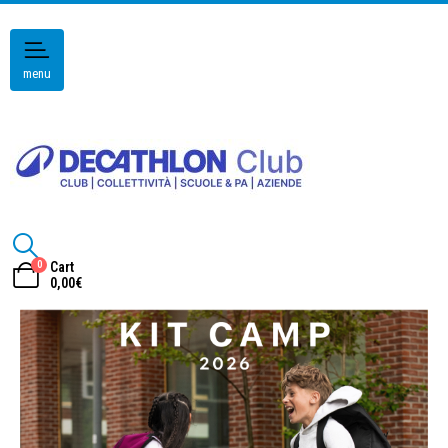
menu
0
Cart
0,00
€