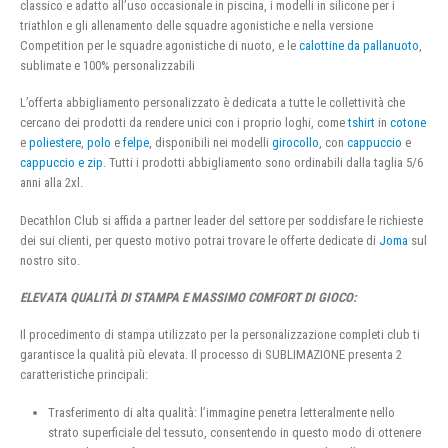
classico e adatto all’uso occasionale in piscina, i modelli in silicone per i
triathlon e gli allenamento delle squadre agonistiche e nella versione
Competition per le squadre agonistiche di nuoto, e le
calottine da pallanuoto
,
sublimate e 100% personalizzabili
L’offerta abbigliamento personalizzato è dedicata a tutte le collettività che
cercano dei prodotti da rendere unici con i proprio loghi, come
tshirt
in
cotone
e
poliestere
,
polo
e
felpe
, disponibili nei modelli
girocollo
, con
cappuccio
e
cappuccio e zip
. Tutti i prodotti abbigliamento sono ordinabili dalla taglia 5/6
anni alla 2xl.
Decathlon Club si affida a partner leader del settore per soddisfare le richieste
dei sui clienti, per questo motivo potrai trovare le offerte dedicate di
Joma
sul
nostro sito.
ELEVATA QUALITÀ DI STAMPA E MASSIMO COMFORT DI GIOCO:
Il procedimento di stampa utilizzato per la personalizzazione completi club ti
garantisce la qualità più elevata. Il processo di SUBLIMAZIONE presenta 2
caratteristiche principali:
Trasferimento di alta qualità: l’immagine penetra letteralmente nello
strato superficiale del tessuto, consentendo in questo modo di ottenere