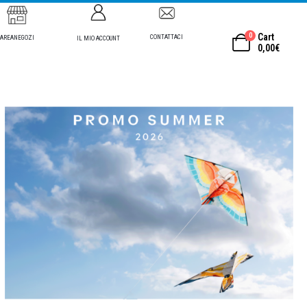
0
Cart
CONTATTACI
AREANEGOZI
IL MIO ACCOUNT
0,00
€