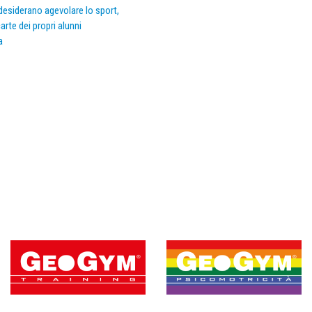
e desiderano agevolare lo sport,
arte dei propri alunni
a