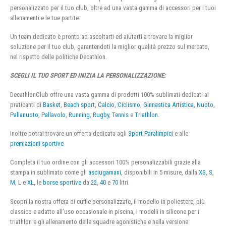
personalizzato per il tuo club, oltre ad una vasta gamma di accessori per i tuoi
allenamenti e le tue partite.
Un team dedicato è pronto ad ascoltarti ed aiutarti a trovare la miglior
soluzione per il tuo club, garantendoti la miglior qualità prezzo sul mercato,
nel rispetto delle politiche Decathlon.
SCEGLI IL TUO SPORT ED INIZIA LA PERSONALIZZAZIONE:
DecathlonClub offre una vasta gamma di prodotti 100% sublimati dedicati ai
praticanti di
Basket
,
Beach sport
,
Calcio
,
Ciclismo
,
Ginnastica Artistica
,
Nuoto
,
Pallanuoto
,
Pallavolo
,
Running
,
Rugby
,
Tennis
e
Triathlon
.
Inoltre potrai trovare un offerta dedicata agli
Sport Paralimpici
e alle
premiazioni sportive
Completa il tuo ordine con gli accessori 100% personalizzabili grazie alla
stampa in sublimato come gli
asciugamani
, disponibili in 5 misure, dalla
XS
,
S
,
M
,
L
e
XL
, le
borse sportive
da
22
,
40
e
70
litri.
Scopri la nostra offera di cuffie personalizzate, il modello in poliestere, più
classico e adatto all’uso occasionale in piscina, i modelli in silicone per i
triathlon e gli allenamento delle squadre agonistiche e nella versione