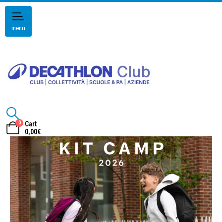
menu
0
Cart
0,00
€