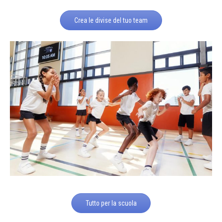
Crea le divise del tuo team
Tutto per la scuola