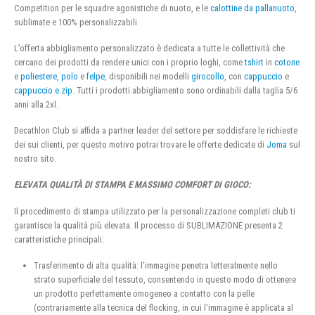
Competition per le squadre agonistiche di nuoto, e le
calottine da pallanuoto
,
sublimate e 100% personalizzabili
L’offerta abbigliamento personalizzato è dedicata a tutte le collettività che
cercano dei prodotti da rendere unici con i proprio loghi, come
tshirt
in
cotone
e
poliestere
,
polo
e
felpe
, disponibili nei modelli
girocollo
, con
cappuccio
e
cappuccio e zip
. Tutti i prodotti abbigliamento sono ordinabili dalla taglia 5/6
anni alla 2xl.
Decathlon Club si affida a partner leader del settore per soddisfare le richieste
dei sui clienti, per questo motivo potrai trovare le offerte dedicate di
Joma
sul
nostro sito.
ELEVATA QUALITÀ DI STAMPA E MASSIMO COMFORT DI GIOCO:
Il procedimento di stampa utilizzato per la personalizzazione completi club ti
garantisce la qualità più elevata. Il processo di SUBLIMAZIONE presenta 2
caratteristiche principali:
Trasferimento di alta qualità: l’immagine penetra letteralmente nello
strato superficiale del tessuto, consentendo in questo modo di ottenere
un prodotto perfettamente omogeneo a contatto con la pelle
(contrariamente alla tecnica del flocking, in cui l’immagine è applicata al