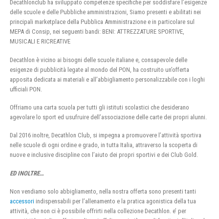
Decathlonclub ha sviluppato competenze specifiche per soddisfare l’esigenze
delle scuole e delle Pubbliche amministrazioni, Siamo presenti e abilitati nei
principali marketplace della Pubblica Amministrazione e in particolare sul
MEPA di Consip, nei seguenti bandi: BENI: ATTREZZATURE SPORTIVE,
MUSICALI E RICREATIVE
Decathlon è vicino ai bisogni delle scuole italiane e, consapevole delle
esigenze di pubblicità legate al mondo del PON, ha costruito un’offerta
apposita dedicata ai materiali e all’abbigliamento personalizzabile con i loghi
ufficiali PON.
Offriamo una carta scuola per tutti gli istituti scolastici che desiderano
agevolare lo sport ed usufruire dell’associazione delle carte dei propri alunni.
Dal 2016 inoltre, Decathlon Club, si impegna a promuovere l’attività sportiva
nelle scuole di ogni ordine e grado, in tutta Italia, attraverso la scoperta di
nuove e inclusive discipline con l’aiuto dei propri sportivi e dei Club Gold.
ED INOLTRE…
Non vendiamo solo abbigliamento, nella nostra offerta sono presenti tanti
accessori
indispensabili per l’allenamento e la pratica agonistica della tua
attività, che non ci è possibile offrirti nella collezione Decathlon. e’ per