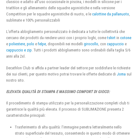
classico e adatto all’uso occasionale in piscina, i modelli in silicone per i
triathlon e gli allenamento delle squadre agonistiche e nella versione
Competition per le squadre agonistiche di nuoto, e le
calottine da pallanuoto
,
sublimate e 100% personalizzabili
L’offerta abbigliamento personalizzato è dedicata a tutte le collettività che
cercano dei prodotti da rendere unici con i proprio loghi, come
tshirt
in
cotone
e
poliestere
,
polo
e
felpe
, disponibili nei modelli
girocollo
, con
cappuccio
e
cappuccio e zip
. Tutti i prodotti abbigliamento sono ordinabili dalla taglia 5/6
anni alla 2xl.
Decathlon Club si affida a partner leader del settore per soddisfare le richieste
dei sui clienti, per questo motivo potrai trovare le offerte dedicate di
Joma
sul
nostro sito.
ELEVATA QUALITÀ DI STAMPA E MASSIMO COMFORT DI GIOCO:
Il procedimento di stampa utilizzato per la personalizzazione completi club ti
garantisce la qualità più elevata. Il processo di SUBLIMAZIONE presenta 2
caratteristiche principali:
Trasferimento di alta qualità: l’immagine penetra letteralmente nello
strato superficiale del tessuto, consentendo in questo modo di ottenere