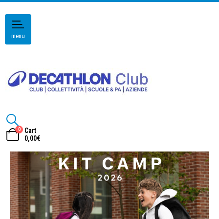
menu
0
Cart
0,00
€