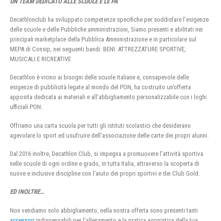
UN TEAM DEDICATO ALLE SCUOLE E LE PA
Decathlonclub ha sviluppato competenze specifiche per soddisfare l’esigenze
delle scuole e delle Pubbliche amministrazioni, Siamo presenti e abilitati nei
principali marketplace della Pubblica Amministrazione e in particolare sul
MEPA di Consip, nei seguenti bandi: BENI: ATTREZZATURE SPORTIVE,
MUSICALI E RICREATIVE
Decathlon è vicino ai bisogni delle scuole italiane e, consapevole delle
esigenze di pubblicità legate al mondo del PON, ha costruito un’offerta
apposita dedicata ai materiali e all’abbigliamento personalizzabile con i loghi
ufficiali PON.
Offriamo una carta scuola per tutti gli istituti scolastici che desiderano
agevolare lo sport ed usufruire dell’associazione delle carte dei propri alunni.
Dal 2016 inoltre, Decathlon Club, si impegna a promuovere l’attività sportiva
nelle scuole di ogni ordine e grado, in tutta Italia, attraverso la scoperta di
nuove e inclusive discipline con l’aiuto dei propri sportivi e dei Club Gold.
ED INOLTRE…
Non vendiamo solo abbigliamento, nella nostra offerta sono presenti tanti
accessori
indispensabili per l’allenamento e la pratica agonistica della tua