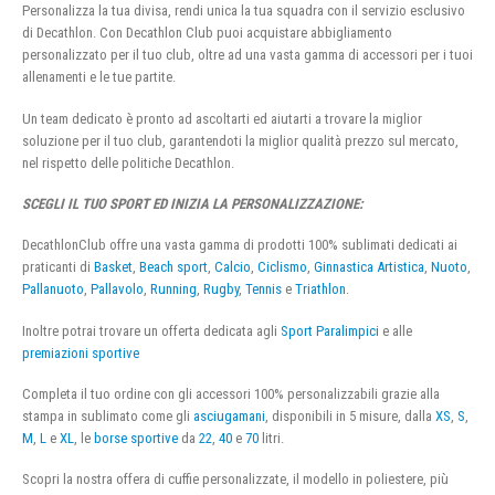
Personalizza la tua divisa, rendi unica la tua squadra con il servizio esclusivo
di Decathlon. Con Decathlon Club puoi acquistare abbigliamento
personalizzato per il tuo club, oltre ad una vasta gamma di accessori per i tuoi
allenamenti e le tue partite.
Un team dedicato è pronto ad ascoltarti ed aiutarti a trovare la miglior
soluzione per il tuo club, garantendoti la miglior qualità prezzo sul mercato,
nel rispetto delle politiche Decathlon.
SCEGLI IL TUO SPORT ED INIZIA LA PERSONALIZZAZIONE:
DecathlonClub offre una vasta gamma di prodotti 100% sublimati dedicati ai
praticanti di
Basket
,
Beach sport
,
Calcio
,
Ciclismo
,
Ginnastica Artistica
,
Nuoto
,
Pallanuoto
,
Pallavolo
,
Running
,
Rugby
,
Tennis
e
Triathlon
.
Inoltre potrai trovare un offerta dedicata agli
Sport Paralimpici
e alle
premiazioni sportive
Completa il tuo ordine con gli accessori 100% personalizzabili grazie alla
stampa in sublimato come gli
asciugamani
, disponibili in 5 misure, dalla
XS
,
S
,
M
,
L
e
XL
, le
borse sportive
da
22
,
40
e
70
litri.
Scopri la nostra offera di cuffie personalizzate, il modello in poliestere, più