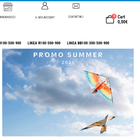
0
Cart
CONTATTACI
AREANEGOZI
IL MIO ACCOUNT
0,00
€
B100-500-900
LINEA R100-500-900
LINEA BB100-300-500-900