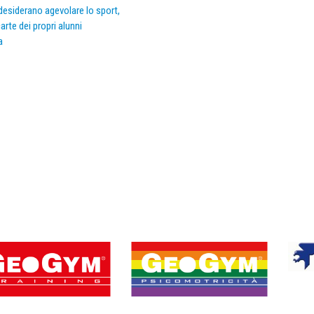
e desiderano agevolare lo sport,
arte dei propri alunni
a