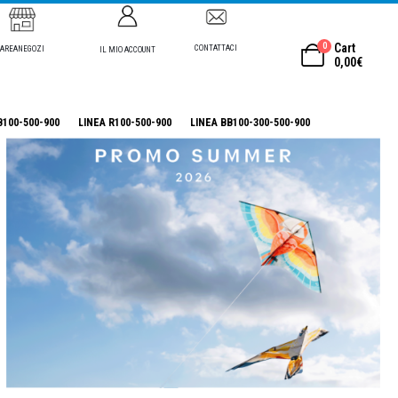
0
Cart
CONTATTACI
AREANEGOZI
IL MIO ACCOUNT
0,00
€
B100-500-900
LINEA R100-500-900
LINEA BB100-300-500-900