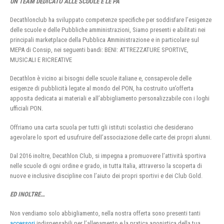
UN TEAM DEDICATO ALLE SCUOLE E LE PA
Decathlonclub ha sviluppato competenze specifiche per soddisfare l’esigenze
delle scuole e delle Pubbliche amministrazioni, Siamo presenti e abilitati nei
principali marketplace della Pubblica Amministrazione e in particolare sul
MEPA di Consip, nei seguenti bandi: BENI: ATTREZZATURE SPORTIVE,
MUSICALI E RICREATIVE
Decathlon è vicino ai bisogni delle scuole italiane e, consapevole delle
esigenze di pubblicità legate al mondo del PON, ha costruito un’offerta
apposita dedicata ai materiali e all’abbigliamento personalizzabile con i loghi
ufficiali PON.
Offriamo una carta scuola per tutti gli istituti scolastici che desiderano
agevolare lo sport ed usufruire dell’associazione delle carte dei propri alunni.
Dal 2016 inoltre, Decathlon Club, si impegna a promuovere l’attività sportiva
nelle scuole di ogni ordine e grado, in tutta Italia, attraverso la scoperta di
nuove e inclusive discipline con l’aiuto dei propri sportivi e dei Club Gold.
ED INOLTRE…
Non vendiamo solo abbigliamento, nella nostra offerta sono presenti tanti
accessori
indispensabili per l’allenamento e la pratica agonistica della tua