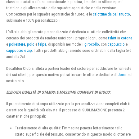
classico e adatto all’uso occasionale in piscina, i modelli in silicone per i
triathlon e gli allenamento delle squadre agonistiche e nella versione
Competition per le squadre agonistiche di nuoto, e le
calottine da pallanuoto
,
sublimate e 100% personalizzabili
L’offerta abbigliamento personalizzato è dedicata a tutte le collettività che
cercano dei prodotti da rendere unici con i proprio loghi, come
tshirt
in
cotone
e
poliestere
,
polo
e
felpe
, disponibili nei modelli
girocollo
, con
cappuccio
e
cappuccio e zip
. Tutti i prodotti abbigliamento sono ordinabili dalla taglia 5/6
anni alla 2xl.
Decathlon Club si affida a partner leader del settore per soddisfare le richieste
dei sui clienti, per questo motivo potrai trovare le offerte dedicate di
Joma
sul
nostro sito.
ELEVATA QUALITÀ DI STAMPA E MASSIMO COMFORT DI GIOCO:
Il procedimento di stampa utilizzato per la personalizzazione completi club ti
garantisce la qualità più elevata. Il processo di SUBLIMAZIONE presenta 2
caratteristiche principali:
Trasferimento di alta qualità: l’immagine penetra letteralmente nello
strato superficiale del tessuto, consentendo in questo modo di ottenere