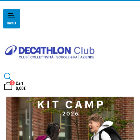
menu
0
Cart
0,00
€