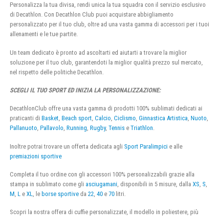
Personalizza la tua divisa, rendi unica la tua squadra con il servizio esclusivo
di Decathlon. Con Decathlon Club puoi acquistare abbigliamento
personalizzato per il tuo club, oltre ad una vasta gamma di accessori per i tuoi
allenamenti e le tue partite.
Un team dedicato è pronto ad ascoltarti ed aiutarti a trovare la miglior
soluzione per il tuo club, garantendoti la miglior qualità prezzo sul mercato,
nel rispetto delle politiche Decathlon.
SCEGLI IL TUO SPORT ED INIZIA LA PERSONALIZZAZIONE:
DecathlonClub offre una vasta gamma di prodotti 100% sublimati dedicati ai
praticanti di
Basket
,
Beach sport
,
Calcio
,
Ciclismo
,
Ginnastica Artistica
,
Nuoto
,
Pallanuoto
,
Pallavolo
,
Running
,
Rugby
,
Tennis
e
Triathlon
.
Inoltre potrai trovare un offerta dedicata agli
Sport Paralimpici
e alle
premiazioni sportive
Completa il tuo ordine con gli accessori 100% personalizzabili grazie alla
stampa in sublimato come gli
asciugamani
, disponibili in 5 misure, dalla
XS
,
S
,
M
,
L
e
XL
, le
borse sportive
da
22
,
40
e
70
litri.
Scopri la nostra offera di cuffie personalizzate, il modello in poliestere, più