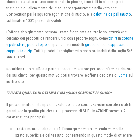
classico e adatto all’uso occasionale in piscina, i modelli in silicone per i
triathlon e gli allenamento delle squadre agonistiche e nella versione
Competition per le squadre agonistiche di nuoto, e le
calottine da pallanuoto
,
sublimate e 100% personalizzabili
L’offerta abbigliamento personalizzato è dedicata a tutte le collettività che
cercano dei prodotti da rendere unici con i proprio loghi, come
tshirt
in
cotone
e
poliestere
,
polo
e
felpe
, disponibili nei modelli
girocollo
, con
cappuccio
e
cappuccio e zip
. Tutti i prodotti abbigliamento sono ordinabili dalla taglia 5/6
anni alla 2xl.
Decathlon Club si affida a partner leader del settore per soddisfare le richieste
dei sui clienti, per questo motivo potrai trovare le offerte dedicate di
Joma
sul
nostro sito.
ELEVATA QUALITÀ DI STAMPA E MASSIMO COMFORT DI GIOCO:
Il procedimento di stampa utilizzato per la personalizzazione completi club ti
garantisce la qualità più elevata. Il processo di SUBLIMAZIONE presenta 2
caratteristiche principali:
Trasferimento di alta qualità: l’immagine penetra letteralmente nello
strato superficiale del tessuto, consentendo in questo modo di ottenere