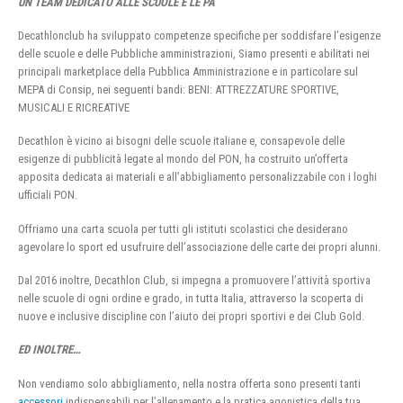
UN TEAM DEDICATO ALLE SCUOLE E LE PA
Decathlonclub ha sviluppato competenze specifiche per soddisfare l’esigenze
delle scuole e delle Pubbliche amministrazioni, Siamo presenti e abilitati nei
principali marketplace della Pubblica Amministrazione e in particolare sul
MEPA di Consip, nei seguenti bandi: BENI: ATTREZZATURE SPORTIVE,
MUSICALI E RICREATIVE
Decathlon è vicino ai bisogni delle scuole italiane e, consapevole delle
esigenze di pubblicità legate al mondo del PON, ha costruito un’offerta
apposita dedicata ai materiali e all’abbigliamento personalizzabile con i loghi
ufficiali PON.
Offriamo una carta scuola per tutti gli istituti scolastici che desiderano
agevolare lo sport ed usufruire dell’associazione delle carte dei propri alunni.
Dal 2016 inoltre, Decathlon Club, si impegna a promuovere l’attività sportiva
nelle scuole di ogni ordine e grado, in tutta Italia, attraverso la scoperta di
nuove e inclusive discipline con l’aiuto dei propri sportivi e dei Club Gold.
ED INOLTRE…
Non vendiamo solo abbigliamento, nella nostra offerta sono presenti tanti
accessori
indispensabili per l’allenamento e la pratica agonistica della tua