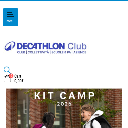
menu
0
Cart
0,00
€