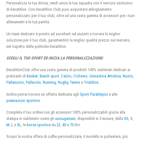
Personalizza la tua divisa, rendi unica la tua squadra con il servizio esclusivo
di Decathlon. Con Decathlon Club puoi acquistare abbigliamento
personalizzato per il tuo club, oltre ad una vasta gamma di accessori per i tuoi
allenamenti e le tue partite.
Un team dedicato è pronto ad ascoltarti ed aiutarti a trovare la miglior
soluzione per il tuo club, garantendoti la miglior qualità prezzo sul mercato,
nel rispetto delle politiche Decathlon.
SCEGLI IL TUO SPORT ED INIZIA LA PERSONALIZZAZIONE:
DecathlonClub offre una vasta gamma di prodotti 100% sublimati dedicati ai
praticanti di
Basket
,
Beach sport
,
Calcio
,
Ciclismo
,
Ginnastica Artistica
,
Nuoto
,
Pallanuoto
,
Pallavolo
,
Running
,
Rugby
,
Tennis
e
Triathlon
.
Inoltre potrai trovare un offerta dedicata agli
Sport Paralimpici
e alle
premiazioni sportive
Completa il tuo ordine con gli accessori 100% personalizzabili grazie alla
stampa in sublimato come gli
asciugamani
, disponibili in 5 misure, dalla
XS
,
S
,
M
,
L
e
XL
, le
borse sportive
da
22
,
40
e
70
litri.
Scopri la nostra offera di cuffie personalizzate, il modello in poliestere, più