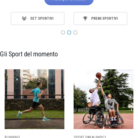
SET SPORTIVI
PREMI SPORTIVI
Gli Sport del momento
ING
SPORT PARALIMPICI
CALCI