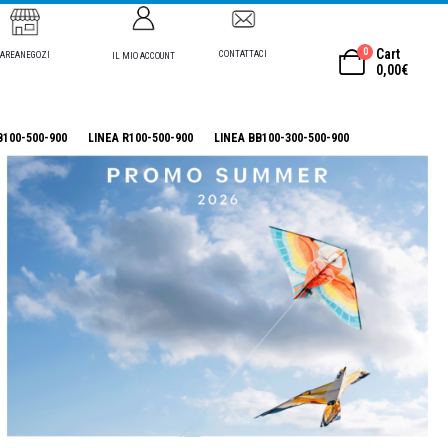
0
Cart
CONTATTACI
AREANEGOZI
IL MIO ACCOUNT
0,00
€
B100-500-900
LINEA R100-500-900
LINEA BB100-300-500-900