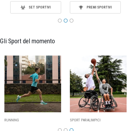
SET SPORTIVI
PREMI SPORTIVI
Gli Sport del momento
CI
CALCIO
BASKET