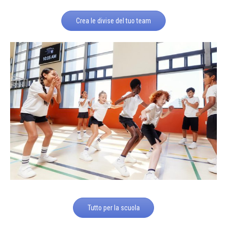
Crea le divise del tuo team
Tutto per la scuola