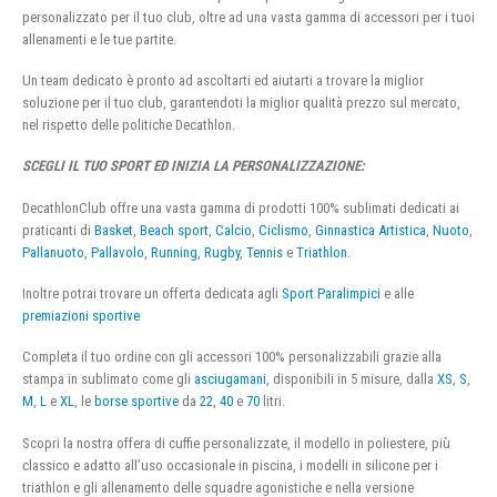
personalizzato per il tuo club, oltre ad una vasta gamma di accessori per i tuoi
allenamenti e le tue partite.
Un team dedicato è pronto ad ascoltarti ed aiutarti a trovare la miglior
soluzione per il tuo club, garantendoti la miglior qualità prezzo sul mercato,
nel rispetto delle politiche Decathlon.
SCEGLI IL TUO SPORT ED INIZIA LA PERSONALIZZAZIONE:
DecathlonClub offre una vasta gamma di prodotti 100% sublimati dedicati ai
praticanti di
Basket
,
Beach sport
,
Calcio
,
Ciclismo
,
Ginnastica Artistica
,
Nuoto
,
Pallanuoto
,
Pallavolo
,
Running
,
Rugby
,
Tennis
e
Triathlon
.
Inoltre potrai trovare un offerta dedicata agli
Sport Paralimpici
e alle
premiazioni sportive
Completa il tuo ordine con gli accessori 100% personalizzabili grazie alla
stampa in sublimato come gli
asciugamani
, disponibili in 5 misure, dalla
XS
,
S
,
M
,
L
e
XL
, le
borse sportive
da
22
,
40
e
70
litri.
Scopri la nostra offera di cuffie personalizzate, il modello in poliestere, più
classico e adatto all’uso occasionale in piscina, i modelli in silicone per i
triathlon e gli allenamento delle squadre agonistiche e nella versione