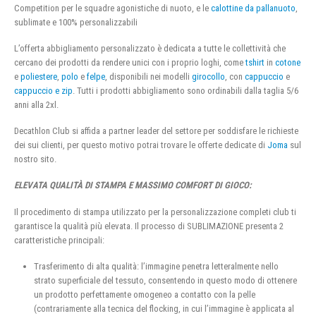
Competition per le squadre agonistiche di nuoto, e le
calottine da pallanuoto
,
sublimate e 100% personalizzabili
L’offerta abbigliamento personalizzato è dedicata a tutte le collettività che
cercano dei prodotti da rendere unici con i proprio loghi, come
tshirt
in
cotone
e
poliestere
,
polo
e
felpe
, disponibili nei modelli
girocollo
, con
cappuccio
e
cappuccio e zip
. Tutti i prodotti abbigliamento sono ordinabili dalla taglia 5/6
anni alla 2xl.
Decathlon Club si affida a partner leader del settore per soddisfare le richieste
dei sui clienti, per questo motivo potrai trovare le offerte dedicate di
Joma
sul
nostro sito.
ELEVATA QUALITÀ DI STAMPA E MASSIMO COMFORT DI GIOCO:
Il procedimento di stampa utilizzato per la personalizzazione completi club ti
garantisce la qualità più elevata. Il processo di SUBLIMAZIONE presenta 2
caratteristiche principali:
Trasferimento di alta qualità: l’immagine penetra letteralmente nello
strato superficiale del tessuto, consentendo in questo modo di ottenere
un prodotto perfettamente omogeneo a contatto con la pelle
(contrariamente alla tecnica del flocking, in cui l’immagine è applicata al