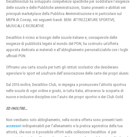
Decathlonclub ha sviluppato competenze specifiche per soddisfare l’esigenze
delle scuole e delle Pubbliche amministrazioni, Siamo presenti e abilitati nei
principali marketplace della Pubblica Amministrazione e in particolare sul
MEPA di Consip, nei seguenti bandi: BENI: ATTREZZATURE SPORTIVE,
MUSICALI E RICREATIVE
Decathlon è vicino ai bisogni delle scuole italiane e, consapevole delle
esigenze di pubblicità legate al mondo del PON, ha costruito un’offerta
apposita dedicata ai materiali e all’abbigliamento personalizzabile con i loghi
ufficiali PON.
Offriamo una carta scuola per tutti gli istituti scolastici che desiderano
agevolare lo sport ed usufruire dell’associazione delle carte dei propri alunni.
Dal 2016 inoltre, Decathlon Club, si impegna a promuovere l’attività sportiva
nelle scuole di ogni ordine e grado, in tutta Italia, attraverso la scoperta di
nuove e inclusive discipline con l’aiuto dei propri sportivi e dei Club Gold.
ED INOLTRE…
Non vendiamo solo abbigliamento, nella nostra offerta sono presenti tanti
accessori
indispensabili per l’allenamento e la pratica agonistica della tua
attività, che non ci è possibile offrirti nella collezione Decathlon. e’ per