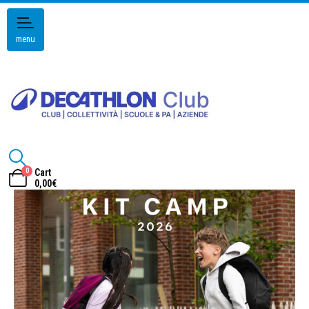
menu
0
Cart
0,00
€