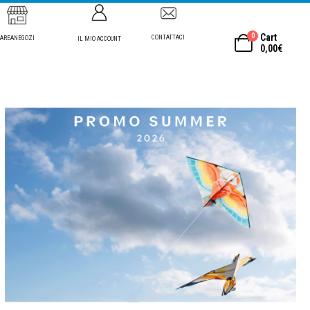
0
Cart
CONTATTACI
AREANEGOZI
IL MIO ACCOUNT
0,00
€