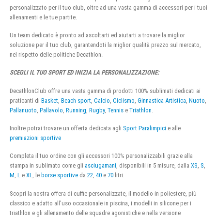
personalizzato per il tuo club, oltre ad una vasta gamma di accessori per i tuoi
allenamenti e le tue partite.
Un team dedicato è pronto ad ascoltarti ed aiutarti a trovare la miglior
soluzione per il tuo club, garantendoti la miglior qualità prezzo sul mercato,
nel rispetto delle politiche Decathlon.
SCEGLI IL TUO SPORT ED INIZIA LA PERSONALIZZAZIONE:
DecathlonClub offre una vasta gamma di prodotti 100% sublimati dedicati ai
praticanti di
Basket
,
Beach sport
,
Calcio
,
Ciclismo
,
Ginnastica Artistica
,
Nuoto
,
Pallanuoto
,
Pallavolo
,
Running
,
Rugby
,
Tennis
e
Triathlon
.
Inoltre potrai trovare un offerta dedicata agli
Sport Paralimpici
e alle
premiazioni sportive
Completa il tuo ordine con gli accessori 100% personalizzabili grazie alla
stampa in sublimato come gli
asciugamani
, disponibili in 5 misure, dalla
XS
,
S
,
M
,
L
e
XL
, le
borse sportive
da
22
,
40
e
70
litri.
Scopri la nostra offera di cuffie personalizzate, il modello in poliestere, più
classico e adatto all’uso occasionale in piscina, i modelli in silicone per i
triathlon e gli allenamento delle squadre agonistiche e nella versione