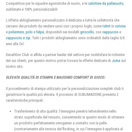
Competition per le squadre agonistiche di nuoto, e le
calottine da pallanuoto
,
sublimate e 100% personalizzabili
L’offerta abbigliamento personalizzato è dedicata a tutte le collettività che
cercano dei prodotti da rendere unici con i proprio loghi, come
tshirt
in
cotone
e
poliestere
,
polo
e
felpe
, disponibili nei modelli
girocollo
, con
cappuccio
e
cappuccio e zip
. Tutti i prodotti abbigliamento sono ordinabili dalla taglia 5/6
anni alla 2xl.
Decathlon Club si affida a partner leader del settore per soddisfare le richieste
dei sui clienti, per questo motivo potrai trovare le offerte dedicate di
Joma
sul
nostro sito.
ELEVATA QUALITÀ DI STAMPA E MASSIMO COMFORT DI GIOCO:
Il procedimento di stampa utilizzato per la personalizzazione completi club ti
garantisce la qualità più elevata. Il processo di SUBLIMAZIONE presenta 2
caratteristiche principali:
Trasferimento di alta qualità: l’immagine penetra letteralmente nello
strato superficiale del tessuto, consentendo in questo modo di ottenere
un prodotto perfettamente omogeneo a contatto con la pelle
(contrariamente alla tecnica del flocking, in cui l’immagine è applicata al