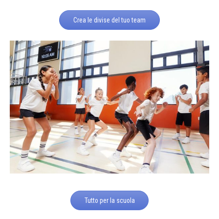
Crea le divise del tuo team
Tutto per la scuola