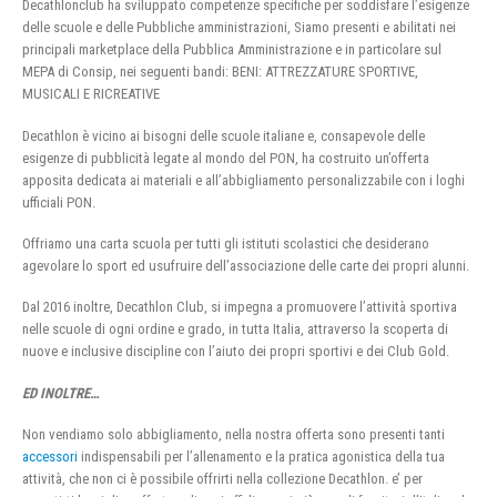
Decathlonclub ha sviluppato competenze specifiche per soddisfare l’esigenze
delle scuole e delle Pubbliche amministrazioni, Siamo presenti e abilitati nei
principali marketplace della Pubblica Amministrazione e in particolare sul
MEPA di Consip, nei seguenti bandi: BENI: ATTREZZATURE SPORTIVE,
MUSICALI E RICREATIVE
Decathlon è vicino ai bisogni delle scuole italiane e, consapevole delle
esigenze di pubblicità legate al mondo del PON, ha costruito un’offerta
apposita dedicata ai materiali e all’abbigliamento personalizzabile con i loghi
ufficiali PON.
Offriamo una carta scuola per tutti gli istituti scolastici che desiderano
agevolare lo sport ed usufruire dell’associazione delle carte dei propri alunni.
Dal 2016 inoltre, Decathlon Club, si impegna a promuovere l’attività sportiva
nelle scuole di ogni ordine e grado, in tutta Italia, attraverso la scoperta di
nuove e inclusive discipline con l’aiuto dei propri sportivi e dei Club Gold.
ED INOLTRE…
Non vendiamo solo abbigliamento, nella nostra offerta sono presenti tanti
accessori
indispensabili per l’allenamento e la pratica agonistica della tua
attività, che non ci è possibile offrirti nella collezione Decathlon. e’ per