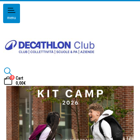
menu
0
Cart
0,00
€