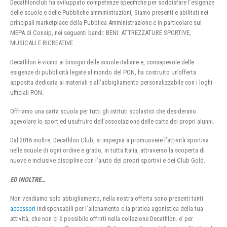
Decathlonclub ha sviluppato competenze specifiche per soddisfare l’esigenze
delle scuole e delle Pubbliche amministrazioni, Siamo presenti e abilitati nei
principali marketplace della Pubblica Amministrazione e in particolare sul
MEPA di Consip, nei seguenti bandi: BENI: ATTREZZATURE SPORTIVE,
MUSICALI E RICREATIVE
Decathlon è vicino ai bisogni delle scuole italiane e, consapevole delle
esigenze di pubblicità legate al mondo del PON, ha costruito un’offerta
apposita dedicata ai materiali e all’abbigliamento personalizzabile con i loghi
ufficiali PON.
Offriamo una carta scuola per tutti gli istituti scolastici che desiderano
agevolare lo sport ed usufruire dell’associazione delle carte dei propri alunni.
Dal 2016 inoltre, Decathlon Club, si impegna a promuovere l’attività sportiva
nelle scuole di ogni ordine e grado, in tutta Italia, attraverso la scoperta di
nuove e inclusive discipline con l’aiuto dei propri sportivi e dei Club Gold.
ED INOLTRE…
Non vendiamo solo abbigliamento, nella nostra offerta sono presenti tanti
accessori
indispensabili per l’allenamento e la pratica agonistica della tua
attività, che non ci è possibile offrirti nella collezione Decathlon. e’ per