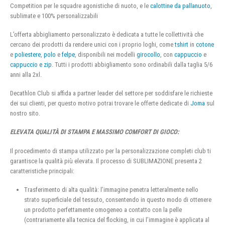
Competition per le squadre agonistiche di nuoto, e le
calottine da pallanuoto
,
sublimate e 100% personalizzabili
L’offerta abbigliamento personalizzato è dedicata a tutte le collettività che
cercano dei prodotti da rendere unici con i proprio loghi, come
tshirt
in
cotone
e
poliestere
,
polo
e
felpe
, disponibili nei modelli
girocollo
, con
cappuccio
e
cappuccio e zip
. Tutti i prodotti abbigliamento sono ordinabili dalla taglia 5/6
anni alla 2xl.
Decathlon Club si affida a partner leader del settore per soddisfare le richieste
dei sui clienti, per questo motivo potrai trovare le offerte dedicate di
Joma
sul
nostro sito.
ELEVATA QUALITÀ DI STAMPA E MASSIMO COMFORT DI GIOCO:
Il procedimento di stampa utilizzato per la personalizzazione completi club ti
garantisce la qualità più elevata. Il processo di SUBLIMAZIONE presenta 2
caratteristiche principali:
Trasferimento di alta qualità: l’immagine penetra letteralmente nello
strato superficiale del tessuto, consentendo in questo modo di ottenere
un prodotto perfettamente omogeneo a contatto con la pelle
(contrariamente alla tecnica del flocking, in cui l’immagine è applicata al