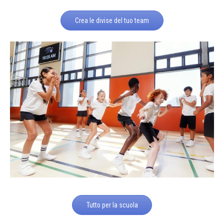
Crea le divise del tuo team
Tutto per la scuola