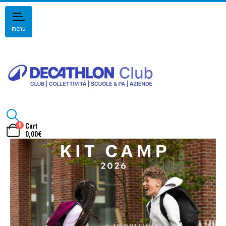
menu
0
Cart
0,00
€