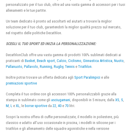
personalizzato per il tuo club, oltre ad una vasta gamma di accessori per i tuoi
allenamenti e le tue partite.
Un team dedicato è pronto ad ascoltarti ed aiutarti a trovare la miglior
soluzione per il tuo club, garantendoti la miglior qualità prezzo sul mercato,
nel rispetto delle politiche Decathlon.
SCEGLI IL TUO SPORT ED INIZIA LA PERSONALIZZAZIONE:
DecathlonClub offre una vasta gamma di prodotti 100% sublimati dedicati ai
praticanti di
Basket
,
Beach sport
,
Calcio
,
Ciclismo
,
Ginnastica Artistica
,
Nuoto
,
Pallanuoto
,
Pallavolo
,
Running
,
Rugby
,
Tennis
e
Triathlon
.
Inoltre potrai trovare un offerta dedicata agli
Sport Paralimpici
e alle
premiazioni sportive
Completa il tuo ordine con gli accessori 100% personalizzabili grazie alla
stampa in sublimato come gli
asciugamani
, disponibili in 5 misure, dalla
XS
,
S
,
M
,
L
e
XL
, le
borse sportive
da
22
,
40
e
70
litri.
Scopri la nostra offera di cuffie personalizzate, il modello in poliestere, più
classico e adatto all’uso occasionale in piscina, i modelli in silicone per i
triathlon e gli allenamento delle squadre agonistiche e nella versione