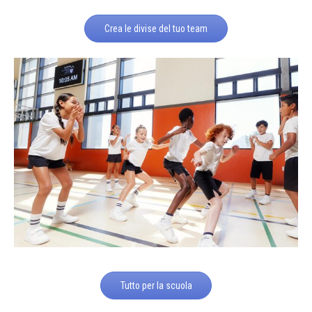
Crea le divise del tuo team
Tutto per la scuola