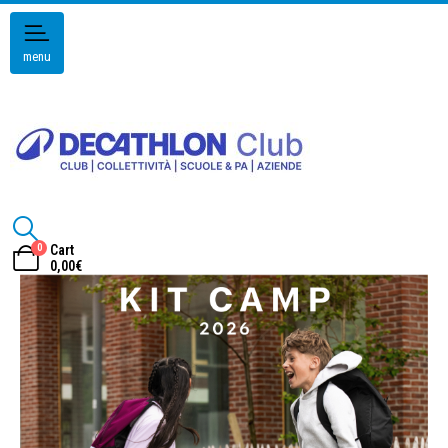
menu
0
Cart
0,00
€