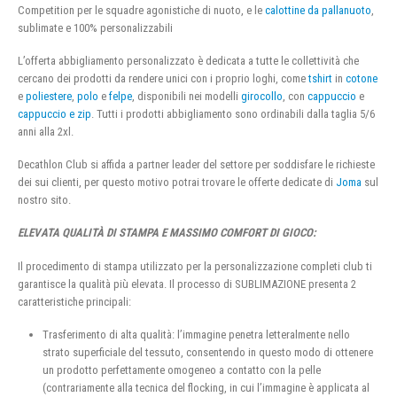
Competition per le squadre agonistiche di nuoto, e le
calottine da pallanuoto
,
sublimate e 100% personalizzabili
L’offerta abbigliamento personalizzato è dedicata a tutte le collettività che
cercano dei prodotti da rendere unici con i proprio loghi, come
tshirt
in
cotone
e
poliestere
,
polo
e
felpe
, disponibili nei modelli
girocollo
, con
cappuccio
e
cappuccio e zip
. Tutti i prodotti abbigliamento sono ordinabili dalla taglia 5/6
anni alla 2xl.
Decathlon Club si affida a partner leader del settore per soddisfare le richieste
dei sui clienti, per questo motivo potrai trovare le offerte dedicate di
Joma
sul
nostro sito.
ELEVATA QUALITÀ DI STAMPA E MASSIMO COMFORT DI GIOCO:
Il procedimento di stampa utilizzato per la personalizzazione completi club ti
garantisce la qualità più elevata. Il processo di SUBLIMAZIONE presenta 2
caratteristiche principali:
Trasferimento di alta qualità: l’immagine penetra letteralmente nello
strato superficiale del tessuto, consentendo in questo modo di ottenere
un prodotto perfettamente omogeneo a contatto con la pelle
(contrariamente alla tecnica del flocking, in cui l’immagine è applicata al