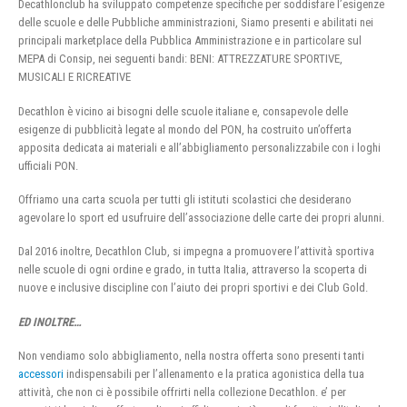
Decathlonclub ha sviluppato competenze specifiche per soddisfare l’esigenze
delle scuole e delle Pubbliche amministrazioni, Siamo presenti e abilitati nei
principali marketplace della Pubblica Amministrazione e in particolare sul
MEPA di Consip, nei seguenti bandi: BENI: ATTREZZATURE SPORTIVE,
MUSICALI E RICREATIVE
Decathlon è vicino ai bisogni delle scuole italiane e, consapevole delle
esigenze di pubblicità legate al mondo del PON, ha costruito un’offerta
apposita dedicata ai materiali e all’abbigliamento personalizzabile con i loghi
ufficiali PON.
Offriamo una carta scuola per tutti gli istituti scolastici che desiderano
agevolare lo sport ed usufruire dell’associazione delle carte dei propri alunni.
Dal 2016 inoltre, Decathlon Club, si impegna a promuovere l’attività sportiva
nelle scuole di ogni ordine e grado, in tutta Italia, attraverso la scoperta di
nuove e inclusive discipline con l’aiuto dei propri sportivi e dei Club Gold.
ED INOLTRE…
Non vendiamo solo abbigliamento, nella nostra offerta sono presenti tanti
accessori
indispensabili per l’allenamento e la pratica agonistica della tua
attività, che non ci è possibile offrirti nella collezione Decathlon. e’ per