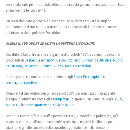
personalizzato per il tuo club, oltre ad una vasta gamma di accessori per i tuoi
allenamenti e le tue partite.
Un team dedicato è pronto ad ascoltarti ed aiutarti a trovare la miglior
soluzione per il tuo club, garantendoti la miglior qualità prezzo sul mercato,
nel rispetto delle politiche Decathlon.
SCEGLI IL TUO SPORT ED INIZIA LA PERSONALIZZAZIONE:
DecathlonClub offre una vasta gamma di prodotti 100% sublimati dedicati ai
praticanti di
Basket
,
Beach sport
,
Calcio
,
Ciclismo
,
Ginnastica Artistica
,
Nuoto
,
Pallanuoto
,
Pallavolo
,
Running
,
Rugby
,
Tennis
e
Triathlon
.
Inoltre potrai trovare un offerta dedicata agli
Sport Paralimpici
e alle
premiazioni sportive
Completa il tuo ordine con gli accessori 100% personalizzabili grazie alla
stampa in sublimato come gli
asciugamani
, disponibili in 5 misure, dalla
XS
,
S
,
M
,
L
e
XL
, le
borse sportive
da
22
,
40
e
70
litri.
Scopri la nostra offera di cuffie personalizzate, il modello in poliestere, più
classico e adatto all’uso occasionale in piscina, i modelli in silicone per i
triathlon e gli allenamento delle squadre agonistiche e nella versione