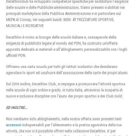
Decathlonclub ha sviluppato competenze specifiche per soddisfare l’esigenze
delle scuole e delle Pubbliche amministrazioni, Siamo presenti e abilitati nei
principali marketplace della Pubblica Amministrazione e in particolare sul
MEPA di Consip, nei seguenti bandi: BENI: ATTREZZATURE SPORTIVE,
MUSICALI E RICREATIVE
Decathlon è vicino ai bisogni delle scuole italiane e, consapevole delle
esigenze di pubblicità legate al mondo del PON, ha costruito un’offerta
apposita dedicata ai materiali e all’abbigliamento personalizzabile con i loghi
ufficiali PON.
Offriamo una carta scuola per tutti gli istituti scolastici che desiderano
agevolare lo sport ed usufruire dell’associazione delle carte dei propri alunni.
Dal 2016 inoltre, Decathlon Club, si impegna a promuovere l’attività sportiva
nelle scuole di ogni ordine e grado, in tutta Italia, attraverso la scoperta di
nuove e inclusive discipline con l’aiuto dei propri sportivi e dei Club Gold.
ED INOLTRE…
Non vendiamo solo abbigliamento, nella nostra offerta sono presenti tanti
accessori
indispensabili per l’allenamento e la pratica agonistica della tua
attività, che non ci è possibile offrirti nella collezione Decathlon. e’ per