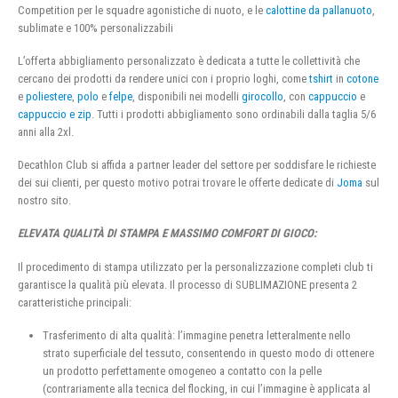
Competition per le squadre agonistiche di nuoto, e le
calottine da pallanuoto
,
sublimate e 100% personalizzabili
L’offerta abbigliamento personalizzato è dedicata a tutte le collettività che
cercano dei prodotti da rendere unici con i proprio loghi, come
tshirt
in
cotone
e
poliestere
,
polo
e
felpe
, disponibili nei modelli
girocollo
, con
cappuccio
e
cappuccio e zip
. Tutti i prodotti abbigliamento sono ordinabili dalla taglia 5/6
anni alla 2xl.
Decathlon Club si affida a partner leader del settore per soddisfare le richieste
dei sui clienti, per questo motivo potrai trovare le offerte dedicate di
Joma
sul
nostro sito.
ELEVATA QUALITÀ DI STAMPA E MASSIMO COMFORT DI GIOCO:
Il procedimento di stampa utilizzato per la personalizzazione completi club ti
garantisce la qualità più elevata. Il processo di SUBLIMAZIONE presenta 2
caratteristiche principali:
Trasferimento di alta qualità: l’immagine penetra letteralmente nello
strato superficiale del tessuto, consentendo in questo modo di ottenere
un prodotto perfettamente omogeneo a contatto con la pelle
(contrariamente alla tecnica del flocking, in cui l’immagine è applicata al