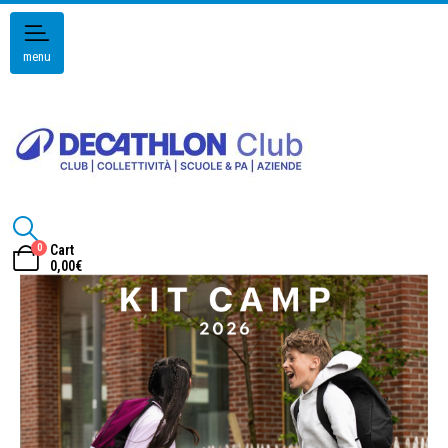
menu
0
Cart
0,00
€