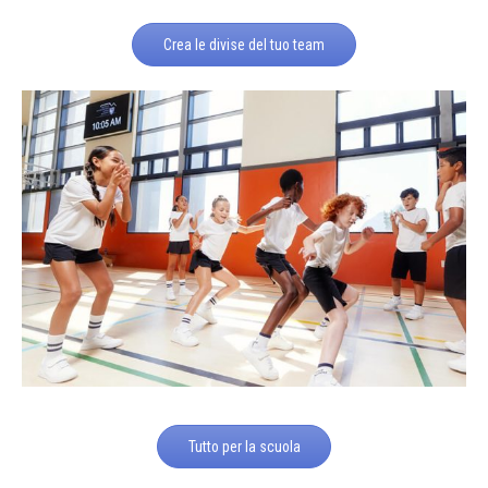
Crea le divise del tuo team
Tutto per la scuola