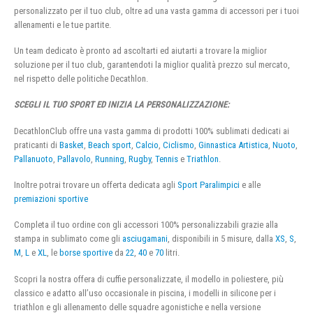
personalizzato per il tuo club, oltre ad una vasta gamma di accessori per i tuoi
allenamenti e le tue partite.
Un team dedicato è pronto ad ascoltarti ed aiutarti a trovare la miglior
soluzione per il tuo club, garantendoti la miglior qualità prezzo sul mercato,
nel rispetto delle politiche Decathlon.
SCEGLI IL TUO SPORT ED INIZIA LA PERSONALIZZAZIONE:
DecathlonClub offre una vasta gamma di prodotti 100% sublimati dedicati ai
praticanti di
Basket
,
Beach sport
,
Calcio
,
Ciclismo
,
Ginnastica Artistica
,
Nuoto
,
Pallanuoto
,
Pallavolo
,
Running
,
Rugby
,
Tennis
e
Triathlon
.
Inoltre potrai trovare un offerta dedicata agli
Sport Paralimpici
e alle
premiazioni sportive
Completa il tuo ordine con gli accessori 100% personalizzabili grazie alla
stampa in sublimato come gli
asciugamani
, disponibili in 5 misure, dalla
XS
,
S
,
M
,
L
e
XL
, le
borse sportive
da
22
,
40
e
70
litri.
Scopri la nostra offera di cuffie personalizzate, il modello in poliestere, più
classico e adatto all’uso occasionale in piscina, i modelli in silicone per i
triathlon e gli allenamento delle squadre agonistiche e nella versione