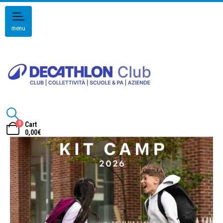
menu
0
Cart
0,00
€