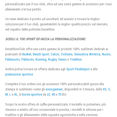
personalizzato per il tuo club, oltre ad una vasta gamma di accessori per i tuoi
allenamenti e le tue partite.
Un team dedicato è pronto ad ascoltarti ed aiutarti a trovare la miglior
soluzione per il tuo club, garantendoti la miglior qualità prezzo sul mercato,
nel rispetto delle politiche Decathlon.
SCEGLI IL TUO SPORT ED INIZIA LA PERSONALIZZAZIONE:
DecathlonClub offre una vasta gamma di prodotti 100% sublimati dedicati ai
praticanti di
Basket
,
Beach sport
,
Calcio
,
Ciclismo
,
Ginnastica Artistica
,
Nuoto
,
Pallanuoto
,
Pallavolo
,
Running
,
Rugby
,
Tennis
e
Triathlon
.
Inoltre potrai trovare un offerta dedicata agli
Sport Paralimpici
e alle
premiazioni sportive
Completa il tuo ordine con gli accessori 100% personalizzabili grazie alla
stampa in sublimato come gli
asciugamani
, disponibili in 5 misure, dalla
XS
,
S
,
M
,
L
e
XL
, le
borse sportive
da
22
,
40
e
70
litri.
Scopri la nostra offera di cuffie personalizzate, il modello in poliestere, più
classico e adatto all’uso occasionale in piscina, i modelli in silicone per i
triathlon e gli allenamento delle squadre agonistiche e nella versione