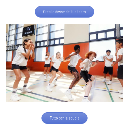
Crea le divise del tuo team
Tutto per la scuola