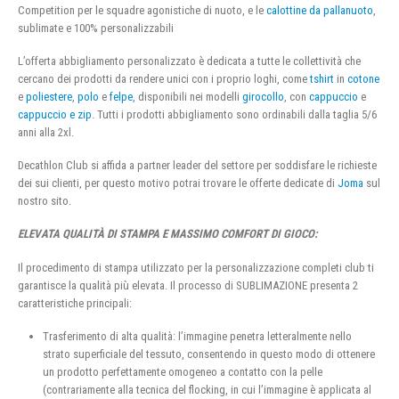
Competition per le squadre agonistiche di nuoto, e le
calottine da pallanuoto
,
sublimate e 100% personalizzabili
L’offerta abbigliamento personalizzato è dedicata a tutte le collettività che
cercano dei prodotti da rendere unici con i proprio loghi, come
tshirt
in
cotone
e
poliestere
,
polo
e
felpe
, disponibili nei modelli
girocollo
, con
cappuccio
e
cappuccio e zip
. Tutti i prodotti abbigliamento sono ordinabili dalla taglia 5/6
anni alla 2xl.
Decathlon Club si affida a partner leader del settore per soddisfare le richieste
dei sui clienti, per questo motivo potrai trovare le offerte dedicate di
Joma
sul
nostro sito.
ELEVATA QUALITÀ DI STAMPA E MASSIMO COMFORT DI GIOCO:
Il procedimento di stampa utilizzato per la personalizzazione completi club ti
garantisce la qualità più elevata. Il processo di SUBLIMAZIONE presenta 2
caratteristiche principali:
Trasferimento di alta qualità: l’immagine penetra letteralmente nello
strato superficiale del tessuto, consentendo in questo modo di ottenere
un prodotto perfettamente omogeneo a contatto con la pelle
(contrariamente alla tecnica del flocking, in cui l’immagine è applicata al