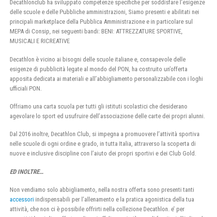
Decathlonclub ha sviluppato competenze specifiche per soddisfare l’esigenze
delle scuole e delle Pubbliche amministrazioni, Siamo presenti e abilitati nei
principali marketplace della Pubblica Amministrazione e in particolare sul
MEPA di Consip, nei seguenti bandi: BENI: ATTREZZATURE SPORTIVE,
MUSICALI E RICREATIVE
Decathlon è vicino ai bisogni delle scuole italiane e, consapevole delle
esigenze di pubblicità legate al mondo del PON, ha costruito un’offerta
apposita dedicata ai materiali e all’abbigliamento personalizzabile con i loghi
ufficiali PON.
Offriamo una carta scuola per tutti gli istituti scolastici che desiderano
agevolare lo sport ed usufruire dell’associazione delle carte dei propri alunni.
Dal 2016 inoltre, Decathlon Club, si impegna a promuovere l’attività sportiva
nelle scuole di ogni ordine e grado, in tutta Italia, attraverso la scoperta di
nuove e inclusive discipline con l’aiuto dei propri sportivi e dei Club Gold.
ED INOLTRE…
Non vendiamo solo abbigliamento, nella nostra offerta sono presenti tanti
accessori
indispensabili per l’allenamento e la pratica agonistica della tua
attività, che non ci è possibile offrirti nella collezione Decathlon. e’ per