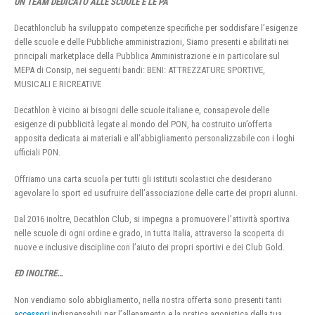
UN TEAM DEDICATO ALLE SCUOLE E LE PA
Decathlonclub ha sviluppato competenze specifiche per soddisfare l’esigenze
delle scuole e delle Pubbliche amministrazioni, Siamo presenti e abilitati nei
principali marketplace della Pubblica Amministrazione e in particolare sul
MEPA di Consip, nei seguenti bandi: BENI: ATTREZZATURE SPORTIVE,
MUSICALI E RICREATIVE
Decathlon è vicino ai bisogni delle scuole italiane e, consapevole delle
esigenze di pubblicità legate al mondo del PON, ha costruito un’offerta
apposita dedicata ai materiali e all’abbigliamento personalizzabile con i loghi
ufficiali PON.
Offriamo una carta scuola per tutti gli istituti scolastici che desiderano
agevolare lo sport ed usufruire dell’associazione delle carte dei propri alunni.
Dal 2016 inoltre, Decathlon Club, si impegna a promuovere l’attività sportiva
nelle scuole di ogni ordine e grado, in tutta Italia, attraverso la scoperta di
nuove e inclusive discipline con l’aiuto dei propri sportivi e dei Club Gold.
ED INOLTRE…
Non vendiamo solo abbigliamento, nella nostra offerta sono presenti tanti
accessori
indispensabili per l’allenamento e la pratica agonistica della tua