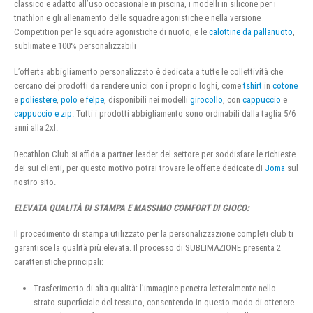
classico e adatto all’uso occasionale in piscina, i modelli in silicone per i
triathlon e gli allenamento delle squadre agonistiche e nella versione
Competition per le squadre agonistiche di nuoto, e le
calottine da pallanuoto
,
sublimate e 100% personalizzabili
L’offerta abbigliamento personalizzato è dedicata a tutte le collettività che
cercano dei prodotti da rendere unici con i proprio loghi, come
tshirt
in
cotone
e
poliestere
,
polo
e
felpe
, disponibili nei modelli
girocollo
, con
cappuccio
e
cappuccio e zip
. Tutti i prodotti abbigliamento sono ordinabili dalla taglia 5/6
anni alla 2xl.
Decathlon Club si affida a partner leader del settore per soddisfare le richieste
dei sui clienti, per questo motivo potrai trovare le offerte dedicate di
Joma
sul
nostro sito.
ELEVATA QUALITÀ DI STAMPA E MASSIMO COMFORT DI GIOCO:
Il procedimento di stampa utilizzato per la personalizzazione completi club ti
garantisce la qualità più elevata. Il processo di SUBLIMAZIONE presenta 2
caratteristiche principali:
Trasferimento di alta qualità: l’immagine penetra letteralmente nello
strato superficiale del tessuto, consentendo in questo modo di ottenere