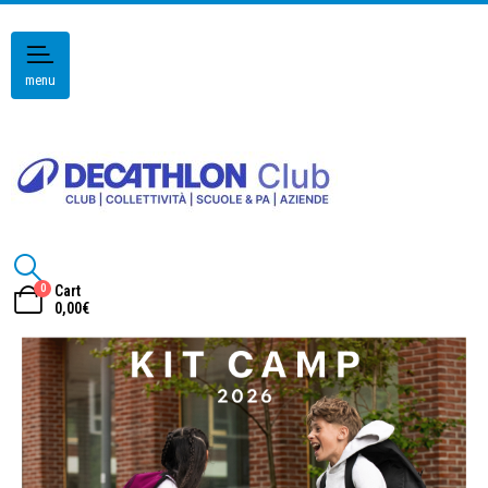
menu
0
Cart
0,00
€