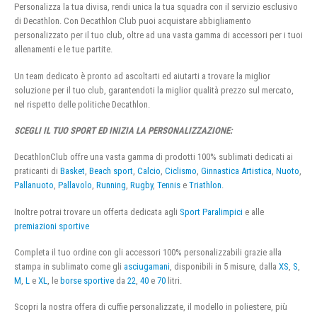
Personalizza la tua divisa, rendi unica la tua squadra con il servizio esclusivo
di Decathlon. Con Decathlon Club puoi acquistare abbigliamento
personalizzato per il tuo club, oltre ad una vasta gamma di accessori per i tuoi
allenamenti e le tue partite.
Un team dedicato è pronto ad ascoltarti ed aiutarti a trovare la miglior
soluzione per il tuo club, garantendoti la miglior qualità prezzo sul mercato,
nel rispetto delle politiche Decathlon.
SCEGLI IL TUO SPORT ED INIZIA LA PERSONALIZZAZIONE:
DecathlonClub offre una vasta gamma di prodotti 100% sublimati dedicati ai
praticanti di
Basket
,
Beach sport
,
Calcio
,
Ciclismo
,
Ginnastica Artistica
,
Nuoto
,
Pallanuoto
,
Pallavolo
,
Running
,
Rugby
,
Tennis
e
Triathlon
.
Inoltre potrai trovare un offerta dedicata agli
Sport Paralimpici
e alle
premiazioni sportive
Completa il tuo ordine con gli accessori 100% personalizzabili grazie alla
stampa in sublimato come gli
asciugamani
, disponibili in 5 misure, dalla
XS
,
S
,
M
,
L
e
XL
, le
borse sportive
da
22
,
40
e
70
litri.
Scopri la nostra offera di cuffie personalizzate, il modello in poliestere, più