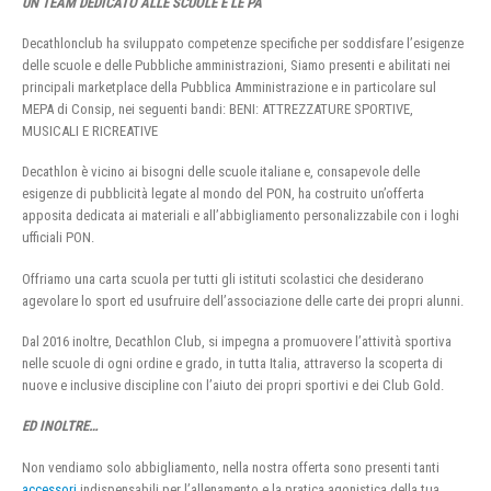
UN TEAM DEDICATO ALLE SCUOLE E LE PA
Decathlonclub ha sviluppato competenze specifiche per soddisfare l’esigenze
delle scuole e delle Pubbliche amministrazioni, Siamo presenti e abilitati nei
principali marketplace della Pubblica Amministrazione e in particolare sul
MEPA di Consip, nei seguenti bandi: BENI: ATTREZZATURE SPORTIVE,
MUSICALI E RICREATIVE
Decathlon è vicino ai bisogni delle scuole italiane e, consapevole delle
esigenze di pubblicità legate al mondo del PON, ha costruito un’offerta
apposita dedicata ai materiali e all’abbigliamento personalizzabile con i loghi
ufficiali PON.
Offriamo una carta scuola per tutti gli istituti scolastici che desiderano
agevolare lo sport ed usufruire dell’associazione delle carte dei propri alunni.
Dal 2016 inoltre, Decathlon Club, si impegna a promuovere l’attività sportiva
nelle scuole di ogni ordine e grado, in tutta Italia, attraverso la scoperta di
nuove e inclusive discipline con l’aiuto dei propri sportivi e dei Club Gold.
ED INOLTRE…
Non vendiamo solo abbigliamento, nella nostra offerta sono presenti tanti
accessori
indispensabili per l’allenamento e la pratica agonistica della tua