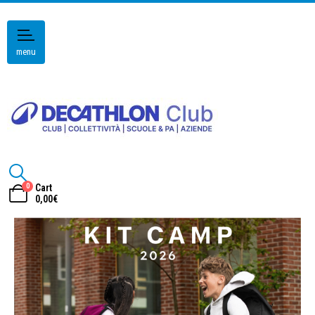
menu
0
Cart
0,00
€