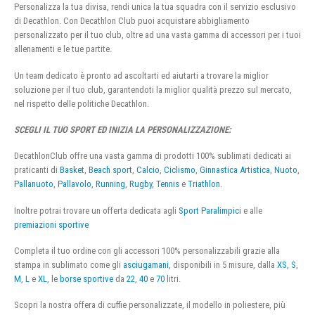
Personalizza la tua divisa, rendi unica la tua squadra con il servizio esclusivo
di Decathlon. Con Decathlon Club puoi acquistare abbigliamento
personalizzato per il tuo club, oltre ad una vasta gamma di accessori per i tuoi
allenamenti e le tue partite.
Un team dedicato è pronto ad ascoltarti ed aiutarti a trovare la miglior
soluzione per il tuo club, garantendoti la miglior qualità prezzo sul mercato,
nel rispetto delle politiche Decathlon.
SCEGLI IL TUO SPORT ED INIZIA LA PERSONALIZZAZIONE:
DecathlonClub offre una vasta gamma di prodotti 100% sublimati dedicati ai
praticanti di
Basket
,
Beach sport
,
Calcio
,
Ciclismo
,
Ginnastica Artistica
,
Nuoto
,
Pallanuoto
,
Pallavolo
,
Running
,
Rugby
,
Tennis
e
Triathlon
.
Inoltre potrai trovare un offerta dedicata agli
Sport Paralimpici
e alle
premiazioni sportive
Completa il tuo ordine con gli accessori 100% personalizzabili grazie alla
stampa in sublimato come gli
asciugamani
, disponibili in 5 misure, dalla
XS
,
S
,
M
,
L
e
XL
, le
borse sportive
da
22
,
40
e
70
litri.
Scopri la nostra offera di cuffie personalizzate, il modello in poliestere, più