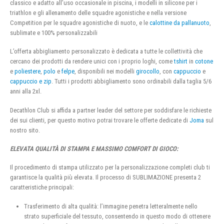
classico e adatto all’uso occasionale in piscina, i modelli in silicone per i
triathlon e gli allenamento delle squadre agonistiche e nella versione
Competition per le squadre agonistiche di nuoto, e le
calottine da pallanuoto
,
sublimate e 100% personalizzabili
L’offerta abbigliamento personalizzato è dedicata a tutte le collettività che
cercano dei prodotti da rendere unici con i proprio loghi, come
tshirt
in
cotone
e
poliestere
,
polo
e
felpe
, disponibili nei modelli
girocollo
, con
cappuccio
e
cappuccio e zip
. Tutti i prodotti abbigliamento sono ordinabili dalla taglia 5/6
anni alla 2xl.
Decathlon Club si affida a partner leader del settore per soddisfare le richieste
dei sui clienti, per questo motivo potrai trovare le offerte dedicate di
Joma
sul
nostro sito.
ELEVATA QUALITÀ DI STAMPA E MASSIMO COMFORT DI GIOCO:
Il procedimento di stampa utilizzato per la personalizzazione completi club ti
garantisce la qualità più elevata. Il processo di SUBLIMAZIONE presenta 2
caratteristiche principali:
Trasferimento di alta qualità: l’immagine penetra letteralmente nello
strato superficiale del tessuto, consentendo in questo modo di ottenere