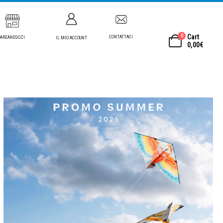
0
Cart
CONTATTACI
AREANEGOZI
IL MIO ACCOUNT
0,00
€