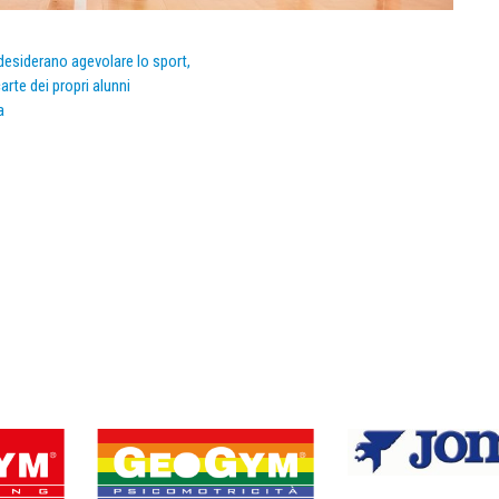
e desiderano agevolare lo sport,
arte dei propri alunni
a