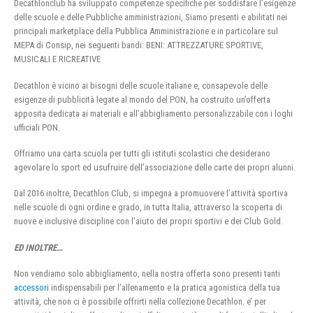
Decathlonclub ha sviluppato competenze specifiche per soddisfare l’esigenze
delle scuole e delle Pubbliche amministrazioni, Siamo presenti e abilitati nei
principali marketplace della Pubblica Amministrazione e in particolare sul
MEPA di Consip, nei seguenti bandi: BENI: ATTREZZATURE SPORTIVE,
MUSICALI E RICREATIVE
Decathlon è vicino ai bisogni delle scuole italiane e, consapevole delle
esigenze di pubblicità legate al mondo del PON, ha costruito un’offerta
apposita dedicata ai materiali e all’abbigliamento personalizzabile con i loghi
ufficiali PON.
Offriamo una carta scuola per tutti gli istituti scolastici che desiderano
agevolare lo sport ed usufruire dell’associazione delle carte dei propri alunni.
Dal 2016 inoltre, Decathlon Club, si impegna a promuovere l’attività sportiva
nelle scuole di ogni ordine e grado, in tutta Italia, attraverso la scoperta di
nuove e inclusive discipline con l’aiuto dei propri sportivi e dei Club Gold.
ED INOLTRE…
Non vendiamo solo abbigliamento, nella nostra offerta sono presenti tanti
accessori
indispensabili per l’allenamento e la pratica agonistica della tua
attività, che non ci è possibile offrirti nella collezione Decathlon. e’ per