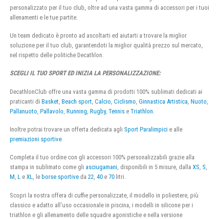
personalizzato per il tuo club, oltre ad una vasta gamma di accessori per i tuoi
allenamenti e le tue partite.
Un team dedicato è pronto ad ascoltarti ed aiutarti a trovare la miglior
soluzione per il tuo club, garantendoti la miglior qualità prezzo sul mercato,
nel rispetto delle politiche Decathlon.
SCEGLI IL TUO SPORT ED INIZIA LA PERSONALIZZAZIONE:
DecathlonClub offre una vasta gamma di prodotti 100% sublimati dedicati ai
praticanti di
Basket
,
Beach sport
,
Calcio
,
Ciclismo
,
Ginnastica Artistica
,
Nuoto
,
Pallanuoto
,
Pallavolo
,
Running
,
Rugby
,
Tennis
e
Triathlon
.
Inoltre potrai trovare un offerta dedicata agli
Sport Paralimpici
e alle
premiazioni sportive
Completa il tuo ordine con gli accessori 100% personalizzabili grazie alla
stampa in sublimato come gli
asciugamani
, disponibili in 5 misure, dalla
XS
,
S
,
M
,
L
e
XL
, le
borse sportive
da
22
,
40
e
70
litri.
Scopri la nostra offera di cuffie personalizzate, il modello in poliestere, più
classico e adatto all’uso occasionale in piscina, i modelli in silicone per i
triathlon e gli allenamento delle squadre agonistiche e nella versione