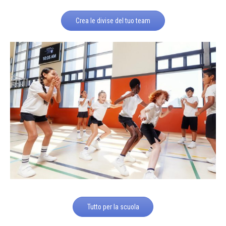
Crea le divise del tuo team
Tutto per la scuola