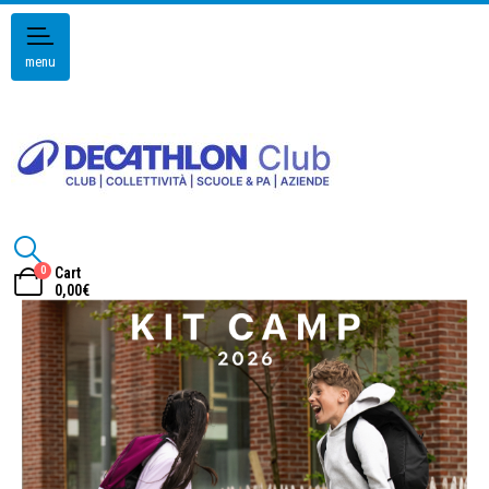
menu
0
Cart
0,00
€