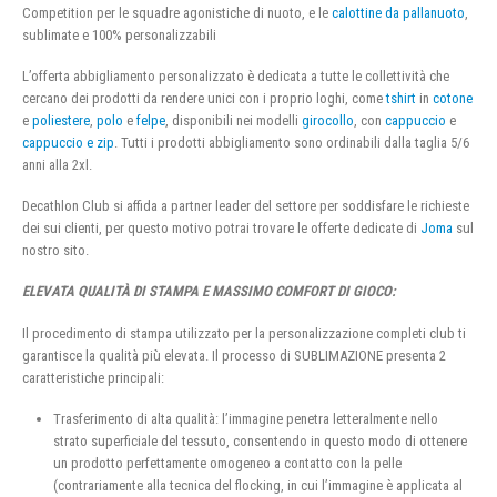
Competition per le squadre agonistiche di nuoto, e le
calottine da pallanuoto
,
sublimate e 100% personalizzabili
L’offerta abbigliamento personalizzato è dedicata a tutte le collettività che
cercano dei prodotti da rendere unici con i proprio loghi, come
tshirt
in
cotone
e
poliestere
,
polo
e
felpe
, disponibili nei modelli
girocollo
, con
cappuccio
e
cappuccio e zip
. Tutti i prodotti abbigliamento sono ordinabili dalla taglia 5/6
anni alla 2xl.
Decathlon Club si affida a partner leader del settore per soddisfare le richieste
dei sui clienti, per questo motivo potrai trovare le offerte dedicate di
Joma
sul
nostro sito.
ELEVATA QUALITÀ DI STAMPA E MASSIMO COMFORT DI GIOCO:
Il procedimento di stampa utilizzato per la personalizzazione completi club ti
garantisce la qualità più elevata. Il processo di SUBLIMAZIONE presenta 2
caratteristiche principali:
Trasferimento di alta qualità: l’immagine penetra letteralmente nello
strato superficiale del tessuto, consentendo in questo modo di ottenere
un prodotto perfettamente omogeneo a contatto con la pelle
(contrariamente alla tecnica del flocking, in cui l’immagine è applicata al