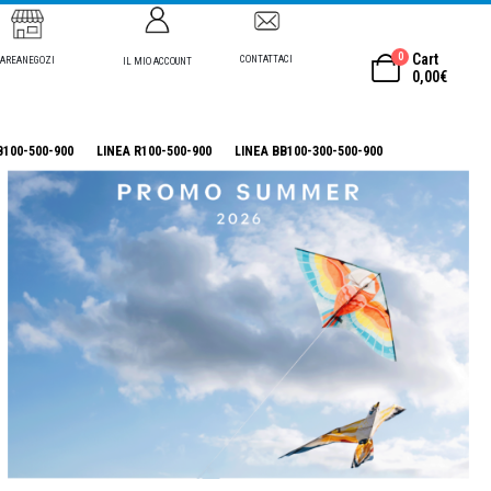
0
Cart
CONTATTACI
AREANEGOZI
IL MIO ACCOUNT
0,00
€
B100-500-900
LINEA R100-500-900
LINEA BB100-300-500-900