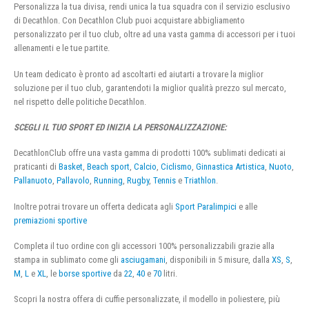
Personalizza la tua divisa, rendi unica la tua squadra con il servizio esclusivo
di Decathlon. Con Decathlon Club puoi acquistare abbigliamento
personalizzato per il tuo club, oltre ad una vasta gamma di accessori per i tuoi
allenamenti e le tue partite.
Un team dedicato è pronto ad ascoltarti ed aiutarti a trovare la miglior
soluzione per il tuo club, garantendoti la miglior qualità prezzo sul mercato,
nel rispetto delle politiche Decathlon.
SCEGLI IL TUO SPORT ED INIZIA LA PERSONALIZZAZIONE:
DecathlonClub offre una vasta gamma di prodotti 100% sublimati dedicati ai
praticanti di
Basket
,
Beach sport
,
Calcio
,
Ciclismo
,
Ginnastica Artistica
,
Nuoto
,
Pallanuoto
,
Pallavolo
,
Running
,
Rugby
,
Tennis
e
Triathlon
.
Inoltre potrai trovare un offerta dedicata agli
Sport Paralimpici
e alle
premiazioni sportive
Completa il tuo ordine con gli accessori 100% personalizzabili grazie alla
stampa in sublimato come gli
asciugamani
, disponibili in 5 misure, dalla
XS
,
S
,
M
,
L
e
XL
, le
borse sportive
da
22
,
40
e
70
litri.
Scopri la nostra offera di cuffie personalizzate, il modello in poliestere, più