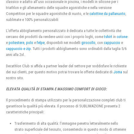
classico e adatto all’uso occasionale in piscina, i modelli in silicone per i
triathlon e gli allenamento delle squadre agonistiche e nella versione
Competition per le squadre agonistiche di nuoto, e le
calottine da pallanuoto
,
sublimate e 100% personalizzabili
L’offerta abbigliamento personalizzato è dedicata a tutte le collettività che
cercano dei prodotti da rendere unici con i proprio loghi, come
tshirt
in
cotone
e
poliestere
,
polo
e
felpe
, disponibili nei modelli
girocollo
, con
cappuccio
e
cappuccio e zip
. Tutti i prodotti abbigliamento sono ordinabili dalla taglia 5/6
anni alla 2xl.
Decathlon Club si affida a partner leader del settore per soddisfare le richieste
dei sui clienti, per questo motivo potrai trovare le offerte dedicate di
Joma
sul
nostro sito.
ELEVATA QUALITÀ DI STAMPA E MASSIMO COMFORT DI GIOCO:
Il procedimento di stampa utilizzato per la personalizzazione completi club ti
garantisce la qualità più elevata. Il processo di SUBLIMAZIONE presenta 2
caratteristiche principali:
Trasferimento di alta qualità: l’immagine penetra letteralmente nello
strato superficiale del tessuto, consentendo in questo modo di ottenere