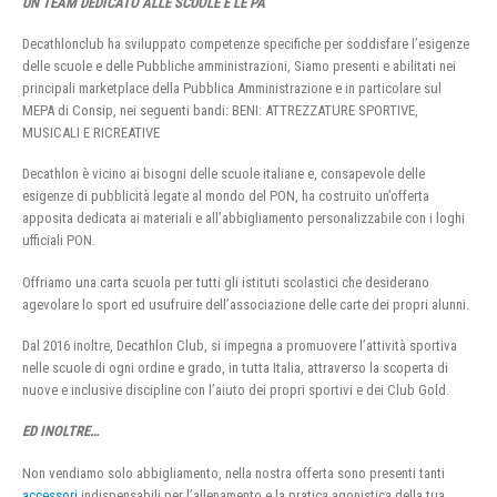
UN TEAM DEDICATO ALLE SCUOLE E LE PA
Decathlonclub ha sviluppato competenze specifiche per soddisfare l’esigenze
delle scuole e delle Pubbliche amministrazioni, Siamo presenti e abilitati nei
principali marketplace della Pubblica Amministrazione e in particolare sul
MEPA di Consip, nei seguenti bandi: BENI: ATTREZZATURE SPORTIVE,
MUSICALI E RICREATIVE
Decathlon è vicino ai bisogni delle scuole italiane e, consapevole delle
esigenze di pubblicità legate al mondo del PON, ha costruito un’offerta
apposita dedicata ai materiali e all’abbigliamento personalizzabile con i loghi
ufficiali PON.
Offriamo una carta scuola per tutti gli istituti scolastici che desiderano
agevolare lo sport ed usufruire dell’associazione delle carte dei propri alunni.
Dal 2016 inoltre, Decathlon Club, si impegna a promuovere l’attività sportiva
nelle scuole di ogni ordine e grado, in tutta Italia, attraverso la scoperta di
nuove e inclusive discipline con l’aiuto dei propri sportivi e dei Club Gold.
ED INOLTRE…
Non vendiamo solo abbigliamento, nella nostra offerta sono presenti tanti
accessori
indispensabili per l’allenamento e la pratica agonistica della tua