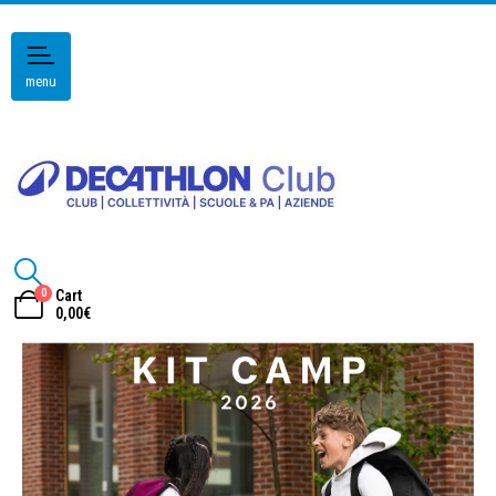
menu
0
Cart
0,00
€