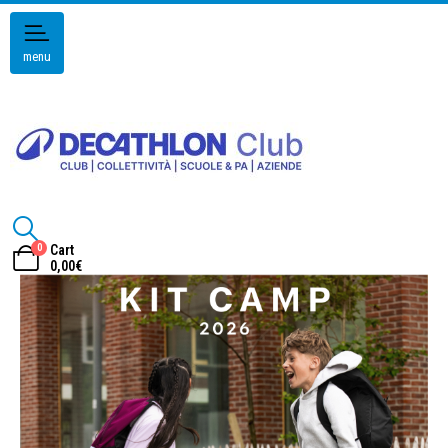
menu
0
Cart
0,00
€