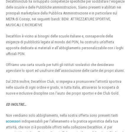
Decathlonclub ha sviluppato competenze specifiche per soddisfare l’esigenze
delle scuole e delle Pubbliche amministrazioni, Siamo presenti e abilitati nei
principali marketplace della Pubblica Amministrazione e in particolare sul
MEPA di Consip, nei seguenti bandi: BENI: ATTREZZATURE SPORTIVE,
MUSICALI E RICREATIVE
Decathlon è vicino ai bisogni delle scuole italiane e, consapevole delle
esigenze di pubblicità legate al mondo del PON, ha costruito un’offerta
apposita dedicata ai materiali e all’abbigliamento personalizzabile con i loghi
ufficiali PON.
Offriamo una carta scuola per tutti gli istituti scolastici che desiderano
agevolare lo sport ed usufruire dell’associazione delle carte dei propri alunni.
Dal 2016 inoltre, Decathlon Club, si impegna a promuovere l’attività sportiva
nelle scuole di ogni ordine e grado, in tutta Italia, attraverso la scoperta di
nuove e inclusive discipline con l’aiuto dei propri sportivi e dei Club Gold.
ED INOLTRE…
Non vendiamo solo abbigliamento, nella nostra offerta sono presenti tanti
accessori
indispensabili per l’allenamento e la pratica agonistica della tua
attività, che non ci è possibile offrirti nella collezione Decathlon. e’ per