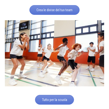
Crea le divise del tuo team
Tutto per la scuola