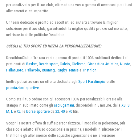
personalizzato per il tuo club, oltre ad una vasta gamma di accessori per i tuoi
allenamenti e le tue partite.
Un team dedicato è pronto ad ascoltarti ed aiutarti a trovare la miglior
soluzione per il tuo club, garantendoti la miglior qualità prezzo sul mercato,
nel rispetto delle politiche Decathlon.
SCEGLI IL TUO SPORT ED INIZIA LA PERSONALIZZAZIONE:
DecathlonClub offre una vasta gamma di prodotti 100% sublimati dedicati ai
praticanti di
Basket
,
Beach sport
,
Calcio
,
Ciclismo
,
Ginnastica Artistica
,
Nuoto
,
Pallanuoto
,
Pallavolo
,
Running
,
Rugby
,
Tennis
e
Triathlon
.
Inoltre potrai trovare un offerta dedicata agli
Sport Paralimpici
e alle
premiazioni sportive
Completa il tuo ordine con gli accessori 100% personalizzabili grazie alla
stampa in sublimato come gli
asciugamani
, disponibili in 5 misure, dalla
XS
,
S
,
M
,
L
e
XL
, le
borse sportive
da
22
,
40
e
70
litri.
Scopri la nostra offera di cuffie personalizzate, il modello in poliestere, più
classico e adatto all’uso occasionale in piscina, i modelli in silicone per i
triathlon e gli allenamento delle squadre agonistiche e nella versione