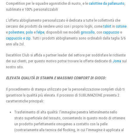
Competition per le squadre agonistiche di nuoto, e le
calottine da pallanuoto
,
sublimate e 100% personalizzabili
L’offerta abbigliamento personalizzato è dedicata a tutte le collettività che
cercano dei prodotti da rendere unici con i proprio loghi, come
tshirt
in
cotone
e
poliestere
,
polo
e
felpe
, disponibili nei modelli
girocollo
, con
cappuccio
e
cappuccio e zip
. Tutti i prodotti abbigliamento sono ordinabili dalla taglia 5/6
anni alla 2xl.
Decathlon Club si affida a partner leader del settore per soddisfare le richieste
dei sui clienti, per questo motivo potrai trovare le offerte dedicate di
Joma
sul
nostro sito.
ELEVATA QUALITÀ DI STAMPA E MASSIMO COMFORT DI GIOCO:
Il procedimento di stampa utilizzato per la personalizzazione completi club ti
garantisce la qualità più elevata. Il processo di SUBLIMAZIONE presenta 2
caratteristiche principali:
Trasferimento di alta qualità: l’immagine penetra letteralmente nello
strato superficiale del tessuto, consentendo in questo modo di ottenere
un prodotto perfettamente omogeneo a contatto con la pelle
(contrariamente alla tecnica del flocking, in cui l’immagine è applicata al