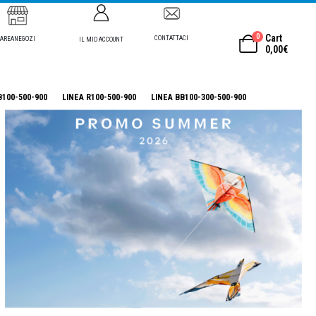
0
Cart
CONTATTACI
AREANEGOZI
IL MIO ACCOUNT
0,00
€
B100-500-900
LINEA R100-500-900
LINEA BB100-300-500-900