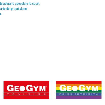
e desiderano agevolare lo sport,
arte dei propri alunni
a