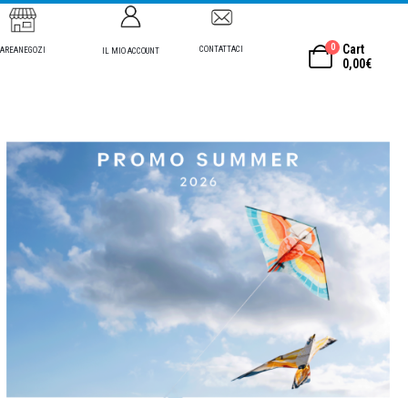
0
Cart
CONTATTACI
AREANEGOZI
IL MIO ACCOUNT
0,00
€