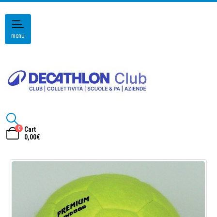
menu
0
Cart
0,00
€