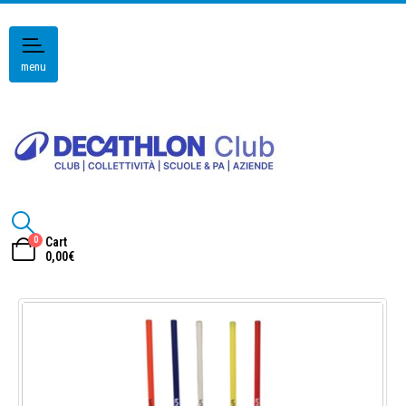
menu
0
Cart
0,00
€