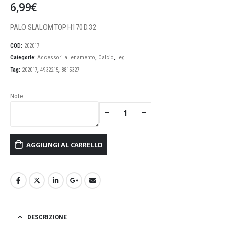
6,99
€
PALO SLALOM TOP H170 D.32
COD:
202017
Categorie:
Accessori allenamento
,
Calcio
,
leg
Tag:
202017
,
4932215
,
8815327
Note
AGGIUNGI AL CARRELLO
DESCRIZIONE