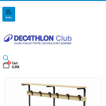
menu
0
Cart
0,00
€