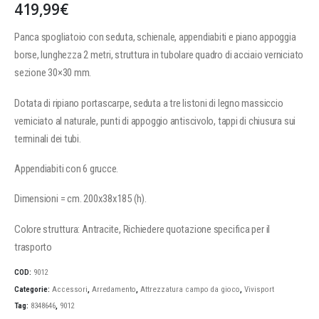
419,99
€
Panca spogliatoio con seduta, schienale, appendiabiti e piano appoggia
borse, lunghezza 2 metri, struttura in tubolare quadro di acciaio verniciato
sezione 30×30 mm.
Dotata di ripiano portascarpe, seduta a tre listoni di legno massiccio
verniciato al naturale, punti di appoggio antiscivolo, tappi di chiusura sui
terminali dei tubi.
Appendiabiti con 6 grucce.
Dimensioni = cm. 200x38x185 (h).
Colore struttura: Antracite, Richiedere quotazione specifica per il
trasporto
COD:
9012
Categorie:
Accessori
,
Arredamento
,
Attrezzatura campo da gioco
,
Vivisport
Tag:
8348646
,
9012