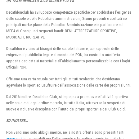
UN TEAM DEDICATO ALLE SCUOLE E LE PA
Decathlonclub ha sviluppato competenze specifiche per soddisfare l’esigenze
delle scuole e delle Pubbliche amministrazioni, Siamo presenti e abilitati nei
principali marketplace della Pubblica Amministrazione e in particolare sul
MEPA di Consip, nei seguenti bandi: BENI: ATTREZZATURE SPORTIVE,
MUSICALI E RICREATIVE
Decathlon è vicino ai bisogni delle scuole italiane e, consapevole delle
esigenze di pubblicità legate al mondo del PON, ha costruito un’offerta
apposita dedicata ai materiali e all’abbigliamento personalizzabile con i loghi
ufficiali PON.
Offriamo una carta scuola per tutti gli istituti scolastici che desiderano
agevolare lo sport ed usufruire dell’associazione delle carte dei propri alunni.
Dal 2016 inoltre, Decathlon Club, si impegna a promuovere l’attività sportiva
nelle scuole di ogni ordine e grado, in tutta Italia, attraverso la scoperta di
nuove e inclusive discipline con l’aiuto dei propri sportivi e dei Club Gold.
ED INOLTRE…
Non vendiamo solo abbigliamento, nella nostra offerta sono presenti tanti
accessori
indispensabili per l’allenamento e la pratica agonistica della tua