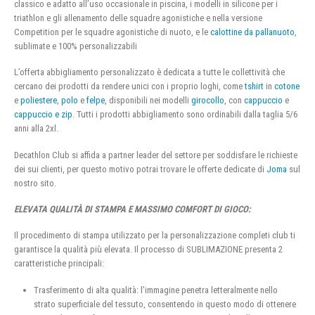
classico e adatto all’uso occasionale in piscina, i modelli in silicone per i
triathlon e gli allenamento delle squadre agonistiche e nella versione
Competition per le squadre agonistiche di nuoto, e le
calottine da pallanuoto
,
sublimate e 100% personalizzabili
L’offerta abbigliamento personalizzato è dedicata a tutte le collettività che
cercano dei prodotti da rendere unici con i proprio loghi, come
tshirt
in
cotone
e
poliestere
,
polo
e
felpe
, disponibili nei modelli
girocollo
, con
cappuccio
e
cappuccio e zip
. Tutti i prodotti abbigliamento sono ordinabili dalla taglia 5/6
anni alla 2xl.
Decathlon Club si affida a partner leader del settore per soddisfare le richieste
dei sui clienti, per questo motivo potrai trovare le offerte dedicate di
Joma
sul
nostro sito.
ELEVATA QUALITÀ DI STAMPA E MASSIMO COMFORT DI GIOCO:
Il procedimento di stampa utilizzato per la personalizzazione completi club ti
garantisce la qualità più elevata. Il processo di SUBLIMAZIONE presenta 2
caratteristiche principali:
Trasferimento di alta qualità: l’immagine penetra letteralmente nello
strato superficiale del tessuto, consentendo in questo modo di ottenere