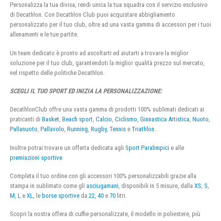
Personalizza la tua divisa, rendi unica la tua squadra con il servizio esclusivo
di Decathlon. Con Decathlon Club puoi acquistare abbigliamento
personalizzato per il tuo club, oltre ad una vasta gamma di accessori per i tuoi
allenamenti e le tue partite.
Un team dedicato è pronto ad ascoltarti ed aiutarti a trovare la miglior
soluzione per il tuo club, garantendoti la miglior qualità prezzo sul mercato,
nel rispetto delle politiche Decathlon.
SCEGLI IL TUO SPORT ED INIZIA LA PERSONALIZZAZIONE:
DecathlonClub offre una vasta gamma di prodotti 100% sublimati dedicati ai
praticanti di
Basket
,
Beach sport
,
Calcio
,
Ciclismo
,
Ginnastica Artistica
,
Nuoto
,
Pallanuoto
,
Pallavolo
,
Running
,
Rugby
,
Tennis
e
Triathlon
.
Inoltre potrai trovare un offerta dedicata agli
Sport Paralimpici
e alle
premiazioni sportive
Completa il tuo ordine con gli accessori 100% personalizzabili grazie alla
stampa in sublimato come gli
asciugamani
, disponibili in 5 misure, dalla
XS
,
S
,
M
,
L
e
XL
, le
borse sportive
da
22
,
40
e
70
litri.
Scopri la nostra offera di cuffie personalizzate, il modello in poliestere, più