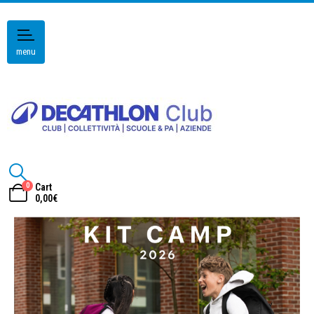
menu
0
Cart
0,00
€