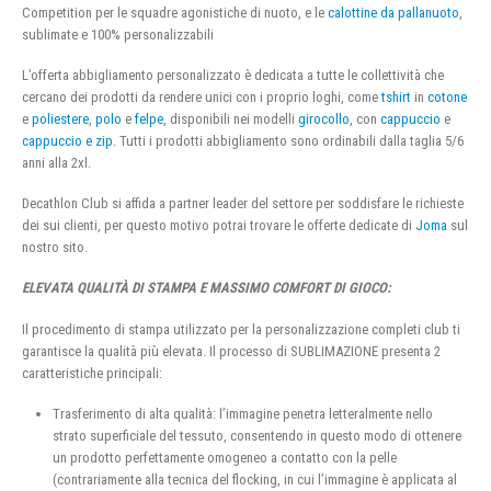
Competition per le squadre agonistiche di nuoto, e le
calottine da pallanuoto
,
sublimate e 100% personalizzabili
L’offerta abbigliamento personalizzato è dedicata a tutte le collettività che
cercano dei prodotti da rendere unici con i proprio loghi, come
tshirt
in
cotone
e
poliestere
,
polo
e
felpe
, disponibili nei modelli
girocollo
, con
cappuccio
e
cappuccio e zip
. Tutti i prodotti abbigliamento sono ordinabili dalla taglia 5/6
anni alla 2xl.
Decathlon Club si affida a partner leader del settore per soddisfare le richieste
dei sui clienti, per questo motivo potrai trovare le offerte dedicate di
Joma
sul
nostro sito.
ELEVATA QUALITÀ DI STAMPA E MASSIMO COMFORT DI GIOCO:
Il procedimento di stampa utilizzato per la personalizzazione completi club ti
garantisce la qualità più elevata. Il processo di SUBLIMAZIONE presenta 2
caratteristiche principali:
Trasferimento di alta qualità: l’immagine penetra letteralmente nello
strato superficiale del tessuto, consentendo in questo modo di ottenere
un prodotto perfettamente omogeneo a contatto con la pelle
(contrariamente alla tecnica del flocking, in cui l’immagine è applicata al