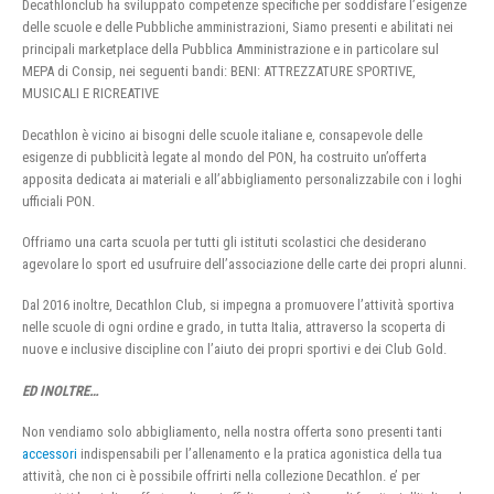
Decathlonclub ha sviluppato competenze specifiche per soddisfare l’esigenze
delle scuole e delle Pubbliche amministrazioni, Siamo presenti e abilitati nei
principali marketplace della Pubblica Amministrazione e in particolare sul
MEPA di Consip, nei seguenti bandi: BENI: ATTREZZATURE SPORTIVE,
MUSICALI E RICREATIVE
Decathlon è vicino ai bisogni delle scuole italiane e, consapevole delle
esigenze di pubblicità legate al mondo del PON, ha costruito un’offerta
apposita dedicata ai materiali e all’abbigliamento personalizzabile con i loghi
ufficiali PON.
Offriamo una carta scuola per tutti gli istituti scolastici che desiderano
agevolare lo sport ed usufruire dell’associazione delle carte dei propri alunni.
Dal 2016 inoltre, Decathlon Club, si impegna a promuovere l’attività sportiva
nelle scuole di ogni ordine e grado, in tutta Italia, attraverso la scoperta di
nuove e inclusive discipline con l’aiuto dei propri sportivi e dei Club Gold.
ED INOLTRE…
Non vendiamo solo abbigliamento, nella nostra offerta sono presenti tanti
accessori
indispensabili per l’allenamento e la pratica agonistica della tua
attività, che non ci è possibile offrirti nella collezione Decathlon. e’ per