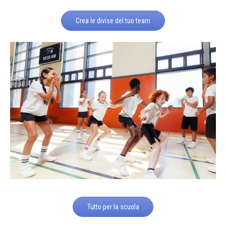
Crea le divise del tuo team
Tutto per la scuola