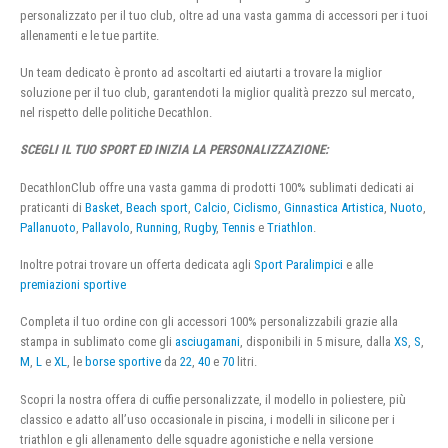
personalizzato per il tuo club, oltre ad una vasta gamma di accessori per i tuoi
allenamenti e le tue partite.
Un team dedicato è pronto ad ascoltarti ed aiutarti a trovare la miglior
soluzione per il tuo club, garantendoti la miglior qualità prezzo sul mercato,
nel rispetto delle politiche Decathlon.
SCEGLI IL TUO SPORT ED INIZIA LA PERSONALIZZAZIONE:
DecathlonClub offre una vasta gamma di prodotti 100% sublimati dedicati ai
praticanti di
Basket
,
Beach sport
,
Calcio
,
Ciclismo
,
Ginnastica Artistica
,
Nuoto
,
Pallanuoto
,
Pallavolo
,
Running
,
Rugby
,
Tennis
e
Triathlon
.
Inoltre potrai trovare un offerta dedicata agli
Sport Paralimpici
e alle
premiazioni sportive
Completa il tuo ordine con gli accessori 100% personalizzabili grazie alla
stampa in sublimato come gli
asciugamani
, disponibili in 5 misure, dalla
XS
,
S
,
M
,
L
e
XL
, le
borse sportive
da
22
,
40
e
70
litri.
Scopri la nostra offera di cuffie personalizzate, il modello in poliestere, più
classico e adatto all’uso occasionale in piscina, i modelli in silicone per i
triathlon e gli allenamento delle squadre agonistiche e nella versione