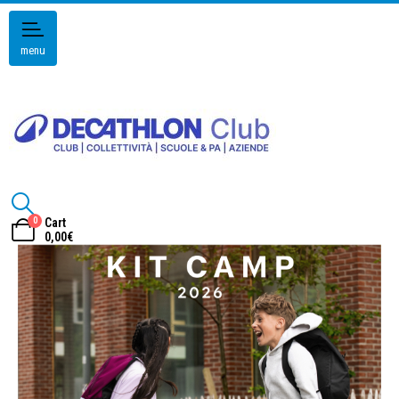
menu
0
Cart
0,00
€