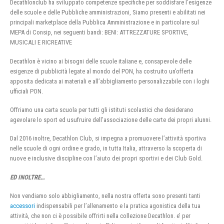
Decathlonclub ha sviluppato competenze specifiche per soddisfare l’esigenze
delle scuole e delle Pubbliche amministrazioni, Siamo presenti e abilitati nei
principali marketplace della Pubblica Amministrazione e in particolare sul
MEPA di Consip, nei seguenti bandi: BENI: ATTREZZATURE SPORTIVE,
MUSICALI E RICREATIVE
Decathlon è vicino ai bisogni delle scuole italiane e, consapevole delle
esigenze di pubblicità legate al mondo del PON, ha costruito un’offerta
apposita dedicata ai materiali e all’abbigliamento personalizzabile con i loghi
ufficiali PON.
Offriamo una carta scuola per tutti gli istituti scolastici che desiderano
agevolare lo sport ed usufruire dell’associazione delle carte dei propri alunni.
Dal 2016 inoltre, Decathlon Club, si impegna a promuovere l’attività sportiva
nelle scuole di ogni ordine e grado, in tutta Italia, attraverso la scoperta di
nuove e inclusive discipline con l’aiuto dei propri sportivi e dei Club Gold.
ED INOLTRE…
Non vendiamo solo abbigliamento, nella nostra offerta sono presenti tanti
accessori
indispensabili per l’allenamento e la pratica agonistica della tua
attività, che non ci è possibile offrirti nella collezione Decathlon. e’ per