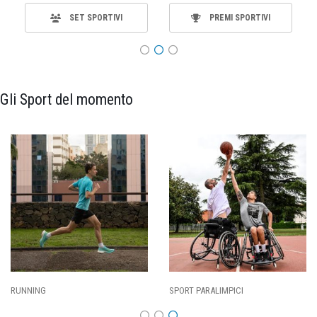
SET SPORTIVI
PREMI SPORTIVI
Gli Sport del momento
RT PARALIMPICI
CALCIO
BA