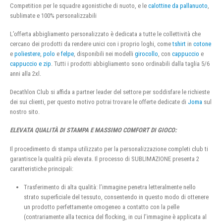
Competition per le squadre agonistiche di nuoto, e le
calottine da pallanuoto
,
sublimate e 100% personalizzabili
L’offerta abbigliamento personalizzato è dedicata a tutte le collettività che
cercano dei prodotti da rendere unici con i proprio loghi, come
tshirt
in
cotone
e
poliestere
,
polo
e
felpe
, disponibili nei modelli
girocollo
, con
cappuccio
e
cappuccio e zip
. Tutti i prodotti abbigliamento sono ordinabili dalla taglia 5/6
anni alla 2xl.
Decathlon Club si affida a partner leader del settore per soddisfare le richieste
dei sui clienti, per questo motivo potrai trovare le offerte dedicate di
Joma
sul
nostro sito.
ELEVATA QUALITÀ DI STAMPA E MASSIMO COMFORT DI GIOCO:
Il procedimento di stampa utilizzato per la personalizzazione completi club ti
garantisce la qualità più elevata. Il processo di SUBLIMAZIONE presenta 2
caratteristiche principali:
Trasferimento di alta qualità: l’immagine penetra letteralmente nello
strato superficiale del tessuto, consentendo in questo modo di ottenere
un prodotto perfettamente omogeneo a contatto con la pelle
(contrariamente alla tecnica del flocking, in cui l’immagine è applicata al