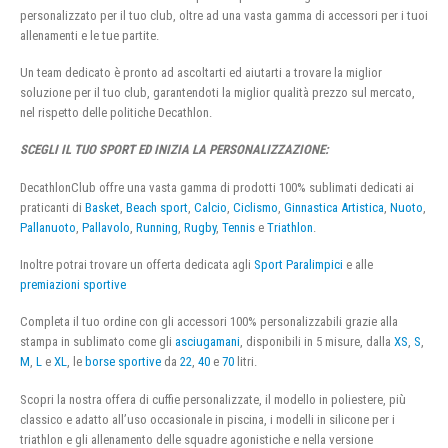
personalizzato per il tuo club, oltre ad una vasta gamma di accessori per i tuoi
allenamenti e le tue partite.
Un team dedicato è pronto ad ascoltarti ed aiutarti a trovare la miglior
soluzione per il tuo club, garantendoti la miglior qualità prezzo sul mercato,
nel rispetto delle politiche Decathlon.
SCEGLI IL TUO SPORT ED INIZIA LA PERSONALIZZAZIONE:
DecathlonClub offre una vasta gamma di prodotti 100% sublimati dedicati ai
praticanti di
Basket
,
Beach sport
,
Calcio
,
Ciclismo
,
Ginnastica Artistica
,
Nuoto
,
Pallanuoto
,
Pallavolo
,
Running
,
Rugby
,
Tennis
e
Triathlon
.
Inoltre potrai trovare un offerta dedicata agli
Sport Paralimpici
e alle
premiazioni sportive
Completa il tuo ordine con gli accessori 100% personalizzabili grazie alla
stampa in sublimato come gli
asciugamani
, disponibili in 5 misure, dalla
XS
,
S
,
M
,
L
e
XL
, le
borse sportive
da
22
,
40
e
70
litri.
Scopri la nostra offera di cuffie personalizzate, il modello in poliestere, più
classico e adatto all’uso occasionale in piscina, i modelli in silicone per i
triathlon e gli allenamento delle squadre agonistiche e nella versione