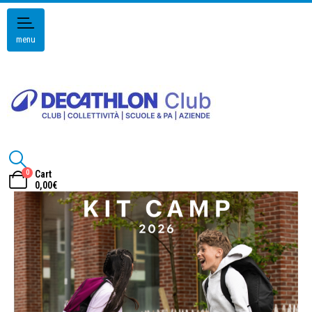
menu
0
Cart
0,00
€