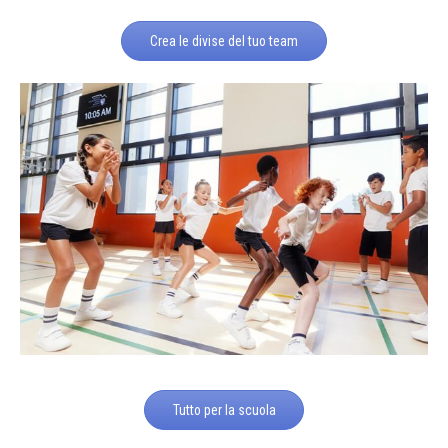
Crea le divise del tuo team
Tutto per la scuola