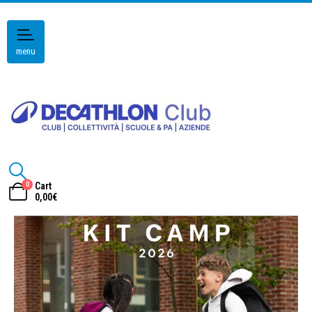
menu
0
Cart
0,00
€