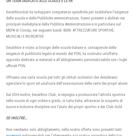
UN TEAM DEDICATO ALLE SCUOLE E LE PA
Decathlonclub ha sviluppato competenze specifiche per soddisfare l’esigenze
delle scuole e delle Pubbliche amministrazioni, Siamo presenti e abilitati nei
principali marketplace della Pubblica Amministrazione e in particolare sul
MEPA di Consip, nei seguenti bandi: BENI: ATTREZZATURE SPORTIVE,
MUSICALI E RICREATIVE
Decathlon è vicino ai bisogni delle scuole italiane e, consapevole delle
esigenze di pubblicità legate al mondo del PON, ha costruito un’offerta
apposita dedicata ai materiali e all’abbigliamento personalizzabile con i loghi
ufficiali PON.
Offriamo una carta scuola per tutti gli istituti scolastici che desiderano
agevolare lo sport ed usufruire dell’associazione delle carte dei propri alunni.
Dal 2016 inoltre, Decathlon Club, si impegna a promuovere l’attività sportiva
nelle scuole di ogni ordine e grado, in tutta Italia, attraverso la scoperta di
nuove e inclusive discipline con l’aiuto dei propri sportivi e dei Club Gold.
ED INOLTRE…
Non vendiamo solo abbigliamento, nella nostra offerta sono presenti tanti
accessori
indispensabili per l’allenamento e la pratica agonistica della tua