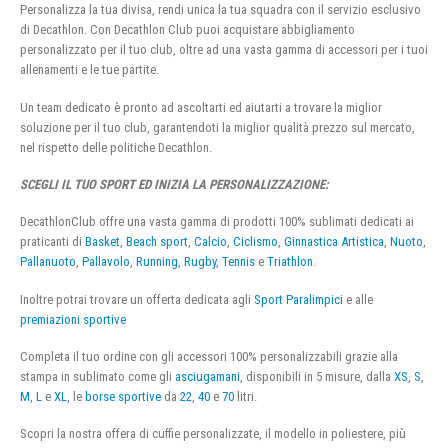
Personalizza la tua divisa, rendi unica la tua squadra con il servizio esclusivo
di Decathlon. Con Decathlon Club puoi acquistare abbigliamento
personalizzato per il tuo club, oltre ad una vasta gamma di accessori per i tuoi
allenamenti e le tue partite.
Un team dedicato è pronto ad ascoltarti ed aiutarti a trovare la miglior
soluzione per il tuo club, garantendoti la miglior qualità prezzo sul mercato,
nel rispetto delle politiche Decathlon.
SCEGLI IL TUO SPORT ED INIZIA LA PERSONALIZZAZIONE:
DecathlonClub offre una vasta gamma di prodotti 100% sublimati dedicati ai
praticanti di
Basket
,
Beach sport
,
Calcio
,
Ciclismo
,
Ginnastica Artistica
,
Nuoto
,
Pallanuoto
,
Pallavolo
,
Running
,
Rugby
,
Tennis
e
Triathlon
.
Inoltre potrai trovare un offerta dedicata agli
Sport Paralimpici
e alle
premiazioni sportive
Completa il tuo ordine con gli accessori 100% personalizzabili grazie alla
stampa in sublimato come gli
asciugamani
, disponibili in 5 misure, dalla
XS
,
S
,
M
,
L
e
XL
, le
borse sportive
da
22
,
40
e
70
litri.
Scopri la nostra offera di cuffie personalizzate, il modello in poliestere, più