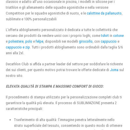
classico e adatto all’uso occasionale in piscina, i modelli in silicone per i
triathlon e gli allenamento delle squadre agonistiche e nella versione
Competition per le squadre agonistiche di nuoto, e le
calottine da pallanuoto
,
sublimate e 100% personalizzabili
L’offerta abbigliamento personalizzato è dedicata a tutte le collettività che
cercano dei prodotti da rendere unici con i proprio loghi, come
tshirt
in
cotone
e
poliestere
,
polo
e
felpe
, disponibili nei modelli
girocollo
, con
cappuccio
e
cappuccio e zip
. Tutti i prodotti abbigliamento sono ordinabili dalla taglia 5/6
anni alla 2xl.
Decathlon Club si affida a partner leader del settore per soddisfare le richieste
dei sui clienti, per questo motivo potrai trovare le offerte dedicate di
Joma
sul
nostro sito.
ELEVATA QUALITÀ DI STAMPA E MASSIMO COMFORT DI GIOCO:
Il procedimento di stampa utilizzato per la personalizzazione completi club ti
garantisce la qualità più elevata. Il processo di SUBLIMAZIONE presenta 2
caratteristiche principali:
Trasferimento di alta qualità: l’immagine penetra letteralmente nello
strato superficiale del tessuto, consentendo in questo modo di ottenere