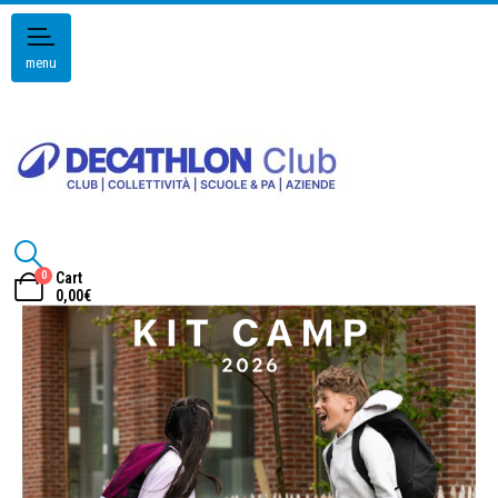
menu
0
Cart
0,00
€