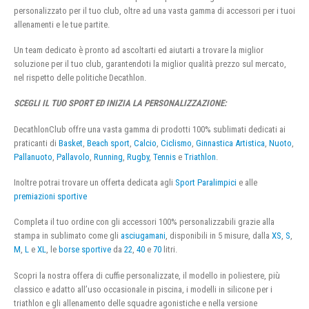
personalizzato per il tuo club, oltre ad una vasta gamma di accessori per i tuoi
allenamenti e le tue partite.
Un team dedicato è pronto ad ascoltarti ed aiutarti a trovare la miglior
soluzione per il tuo club, garantendoti la miglior qualità prezzo sul mercato,
nel rispetto delle politiche Decathlon.
SCEGLI IL TUO SPORT ED INIZIA LA PERSONALIZZAZIONE:
DecathlonClub offre una vasta gamma di prodotti 100% sublimati dedicati ai
praticanti di
Basket
,
Beach sport
,
Calcio
,
Ciclismo
,
Ginnastica Artistica
,
Nuoto
,
Pallanuoto
,
Pallavolo
,
Running
,
Rugby
,
Tennis
e
Triathlon
.
Inoltre potrai trovare un offerta dedicata agli
Sport Paralimpici
e alle
premiazioni sportive
Completa il tuo ordine con gli accessori 100% personalizzabili grazie alla
stampa in sublimato come gli
asciugamani
, disponibili in 5 misure, dalla
XS
,
S
,
M
,
L
e
XL
, le
borse sportive
da
22
,
40
e
70
litri.
Scopri la nostra offera di cuffie personalizzate, il modello in poliestere, più
classico e adatto all’uso occasionale in piscina, i modelli in silicone per i
triathlon e gli allenamento delle squadre agonistiche e nella versione