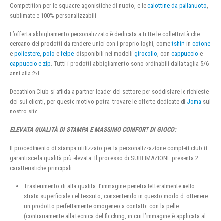
Competition per le squadre agonistiche di nuoto, e le
calottine da pallanuoto
,
sublimate e 100% personalizzabili
L’offerta abbigliamento personalizzato è dedicata a tutte le collettività che
cercano dei prodotti da rendere unici con i proprio loghi, come
tshirt
in
cotone
e
poliestere
,
polo
e
felpe
, disponibili nei modelli
girocollo
, con
cappuccio
e
cappuccio e zip
. Tutti i prodotti abbigliamento sono ordinabili dalla taglia 5/6
anni alla 2xl.
Decathlon Club si affida a partner leader del settore per soddisfare le richieste
dei sui clienti, per questo motivo potrai trovare le offerte dedicate di
Joma
sul
nostro sito.
ELEVATA QUALITÀ DI STAMPA E MASSIMO COMFORT DI GIOCO:
Il procedimento di stampa utilizzato per la personalizzazione completi club ti
garantisce la qualità più elevata. Il processo di SUBLIMAZIONE presenta 2
caratteristiche principali:
Trasferimento di alta qualità: l’immagine penetra letteralmente nello
strato superficiale del tessuto, consentendo in questo modo di ottenere
un prodotto perfettamente omogeneo a contatto con la pelle
(contrariamente alla tecnica del flocking, in cui l’immagine è applicata al