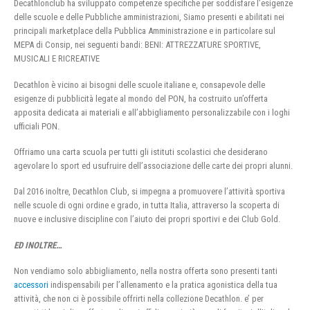
Decathlonclub ha sviluppato competenze specifiche per soddisfare l’esigenze
delle scuole e delle Pubbliche amministrazioni, Siamo presenti e abilitati nei
principali marketplace della Pubblica Amministrazione e in particolare sul
MEPA di Consip, nei seguenti bandi: BENI: ATTREZZATURE SPORTIVE,
MUSICALI E RICREATIVE
Decathlon è vicino ai bisogni delle scuole italiane e, consapevole delle
esigenze di pubblicità legate al mondo del PON, ha costruito un’offerta
apposita dedicata ai materiali e all’abbigliamento personalizzabile con i loghi
ufficiali PON.
Offriamo una carta scuola per tutti gli istituti scolastici che desiderano
agevolare lo sport ed usufruire dell’associazione delle carte dei propri alunni.
Dal 2016 inoltre, Decathlon Club, si impegna a promuovere l’attività sportiva
nelle scuole di ogni ordine e grado, in tutta Italia, attraverso la scoperta di
nuove e inclusive discipline con l’aiuto dei propri sportivi e dei Club Gold.
ED INOLTRE…
Non vendiamo solo abbigliamento, nella nostra offerta sono presenti tanti
accessori
indispensabili per l’allenamento e la pratica agonistica della tua
attività, che non ci è possibile offrirti nella collezione Decathlon. e’ per