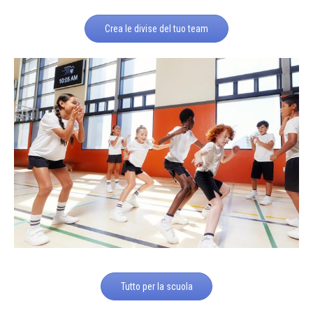
Crea le divise del tuo team
Tutto per la scuola