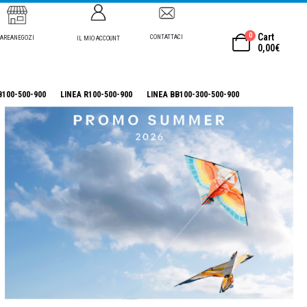
0
Cart
CONTATTACI
AREANEGOZI
IL MIO ACCOUNT
0,00
€
B100-500-900
LINEA R100-500-900
LINEA BB100-300-500-900