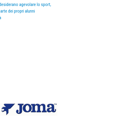
e desiderano agevolare lo sport,
arte dei propri alunni
a