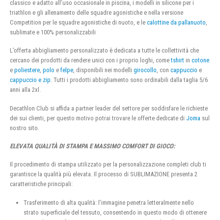
classico e adatto all’uso occasionale in piscina, i modelli in silicone per i
triathlon e gli allenamento delle squadre agonistiche e nella versione
Competition per le squadre agonistiche di nuoto, e le
calottine da pallanuoto
,
sublimate e 100% personalizzabili
L’offerta abbigliamento personalizzato è dedicata a tutte le collettività che
cercano dei prodotti da rendere unici con i proprio loghi, come
tshirt
in
cotone
e
poliestere
,
polo
e
felpe
, disponibili nei modelli
girocollo
, con
cappuccio
e
cappuccio e zip
. Tutti i prodotti abbigliamento sono ordinabili dalla taglia 5/6
anni alla 2xl.
Decathlon Club si affida a partner leader del settore per soddisfare le richieste
dei sui clienti, per questo motivo potrai trovare le offerte dedicate di
Joma
sul
nostro sito.
ELEVATA QUALITÀ DI STAMPA E MASSIMO COMFORT DI GIOCO:
Il procedimento di stampa utilizzato per la personalizzazione completi club ti
garantisce la qualità più elevata. Il processo di SUBLIMAZIONE presenta 2
caratteristiche principali:
Trasferimento di alta qualità: l’immagine penetra letteralmente nello
strato superficiale del tessuto, consentendo in questo modo di ottenere