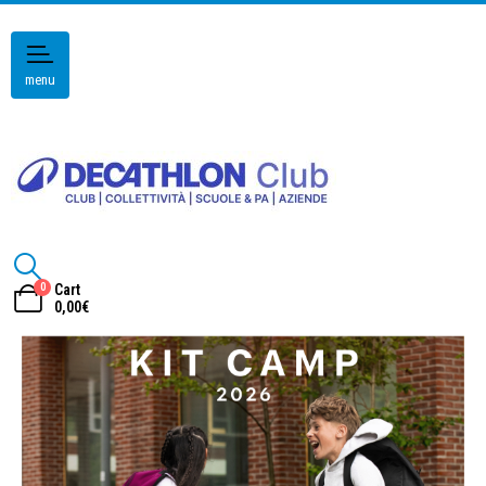
menu
0
Cart
0,00
€