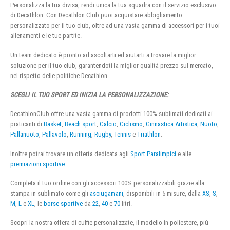
Personalizza la tua divisa, rendi unica la tua squadra con il servizio esclusivo
di Decathlon. Con Decathlon Club puoi acquistare abbigliamento
personalizzato per il tuo club, oltre ad una vasta gamma di accessori per i tuoi
allenamenti e le tue partite.
Un team dedicato è pronto ad ascoltarti ed aiutarti a trovare la miglior
soluzione per il tuo club, garantendoti la miglior qualità prezzo sul mercato,
nel rispetto delle politiche Decathlon.
SCEGLI IL TUO SPORT ED INIZIA LA PERSONALIZZAZIONE:
DecathlonClub offre una vasta gamma di prodotti 100% sublimati dedicati ai
praticanti di
Basket
,
Beach sport
,
Calcio
,
Ciclismo
,
Ginnastica Artistica
,
Nuoto
,
Pallanuoto
,
Pallavolo
,
Running
,
Rugby
,
Tennis
e
Triathlon
.
Inoltre potrai trovare un offerta dedicata agli
Sport Paralimpici
e alle
premiazioni sportive
Completa il tuo ordine con gli accessori 100% personalizzabili grazie alla
stampa in sublimato come gli
asciugamani
, disponibili in 5 misure, dalla
XS
,
S
,
M
,
L
e
XL
, le
borse sportive
da
22
,
40
e
70
litri.
Scopri la nostra offera di cuffie personalizzate, il modello in poliestere, più