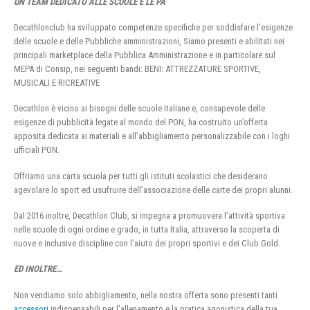
UN TEAM DEDICATO ALLE SCUOLE E LE PA
Decathlonclub ha sviluppato competenze specifiche per soddisfare l’esigenze
delle scuole e delle Pubbliche amministrazioni, Siamo presenti e abilitati nei
principali marketplace della Pubblica Amministrazione e in particolare sul
MEPA di Consip, nei seguenti bandi: BENI: ATTREZZATURE SPORTIVE,
MUSICALI E RICREATIVE
Decathlon è vicino ai bisogni delle scuole italiane e, consapevole delle
esigenze di pubblicità legate al mondo del PON, ha costruito un’offerta
apposita dedicata ai materiali e all’abbigliamento personalizzabile con i loghi
ufficiali PON.
Offriamo una carta scuola per tutti gli istituti scolastici che desiderano
agevolare lo sport ed usufruire dell’associazione delle carte dei propri alunni.
Dal 2016 inoltre, Decathlon Club, si impegna a promuovere l’attività sportiva
nelle scuole di ogni ordine e grado, in tutta Italia, attraverso la scoperta di
nuove e inclusive discipline con l’aiuto dei propri sportivi e dei Club Gold.
ED INOLTRE…
Non vendiamo solo abbigliamento, nella nostra offerta sono presenti tanti
accessori
indispensabili per l’allenamento e la pratica agonistica della tua