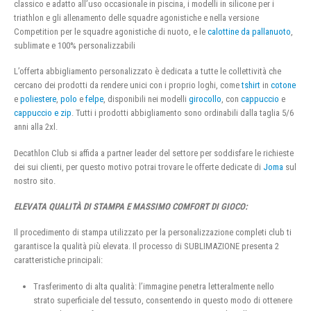
classico e adatto all’uso occasionale in piscina, i modelli in silicone per i
triathlon e gli allenamento delle squadre agonistiche e nella versione
Competition per le squadre agonistiche di nuoto, e le
calottine da pallanuoto
,
sublimate e 100% personalizzabili
L’offerta abbigliamento personalizzato è dedicata a tutte le collettività che
cercano dei prodotti da rendere unici con i proprio loghi, come
tshirt
in
cotone
e
poliestere
,
polo
e
felpe
, disponibili nei modelli
girocollo
, con
cappuccio
e
cappuccio e zip
. Tutti i prodotti abbigliamento sono ordinabili dalla taglia 5/6
anni alla 2xl.
Decathlon Club si affida a partner leader del settore per soddisfare le richieste
dei sui clienti, per questo motivo potrai trovare le offerte dedicate di
Joma
sul
nostro sito.
ELEVATA QUALITÀ DI STAMPA E MASSIMO COMFORT DI GIOCO:
Il procedimento di stampa utilizzato per la personalizzazione completi club ti
garantisce la qualità più elevata. Il processo di SUBLIMAZIONE presenta 2
caratteristiche principali:
Trasferimento di alta qualità: l’immagine penetra letteralmente nello
strato superficiale del tessuto, consentendo in questo modo di ottenere