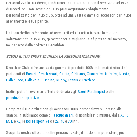
Personalizza la tua divisa, rendi unica la tua squadra con il servizio esclusivo
di Decathlon. Con Decathlon Club puoi acquistare abbigliamento
personalizzato per il tuo club, oltre ad una vasta gamma di accessori per i tuoi
allenamenti e le tue partite.
Un team dedicato è pronto ad ascoltarti ed aiutarti a trovare la miglior
soluzione per il tuo club, garantendoti la miglior qualità prezzo sul mercato,
nel rispetto delle politiche Decathlon.
SCEGLI IL TUO SPORT ED INIZIA LA PERSONALIZZAZIONE:
DecathlonClub offre una vasta gamma di prodotti 100% sublimati dedicati ai
praticanti di
Basket
,
Beach sport
,
Calcio
,
Ciclismo
,
Ginnastica Artistica
,
Nuoto
,
Pallanuoto
,
Pallavolo
,
Running
,
Rugby
,
Tennis
e
Triathlon
.
Inoltre potrai trovare un offerta dedicata agli
Sport Paralimpici
e alle
premiazioni sportive
Completa il tuo ordine con gli accessori 100% personalizzabili grazie alla
stampa in sublimato come gli
asciugamani
, disponibili in 5 misure, dalla
XS
,
S
,
M
,
L
e
XL
, le
borse sportive
da
22
,
40
e
70
litri.
Scopri la nostra offera di cuffie personalizzate, il modello in poliestere, più