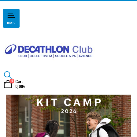
menu
0
Cart
0,00
€