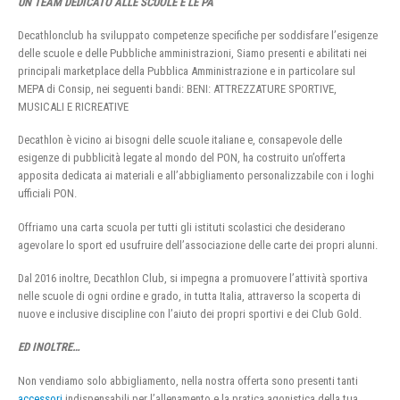
UN TEAM DEDICATO ALLE SCUOLE E LE PA
Decathlonclub ha sviluppato competenze specifiche per soddisfare l’esigenze
delle scuole e delle Pubbliche amministrazioni, Siamo presenti e abilitati nei
principali marketplace della Pubblica Amministrazione e in particolare sul
MEPA di Consip, nei seguenti bandi: BENI: ATTREZZATURE SPORTIVE,
MUSICALI E RICREATIVE
Decathlon è vicino ai bisogni delle scuole italiane e, consapevole delle
esigenze di pubblicità legate al mondo del PON, ha costruito un’offerta
apposita dedicata ai materiali e all’abbigliamento personalizzabile con i loghi
ufficiali PON.
Offriamo una carta scuola per tutti gli istituti scolastici che desiderano
agevolare lo sport ed usufruire dell’associazione delle carte dei propri alunni.
Dal 2016 inoltre, Decathlon Club, si impegna a promuovere l’attività sportiva
nelle scuole di ogni ordine e grado, in tutta Italia, attraverso la scoperta di
nuove e inclusive discipline con l’aiuto dei propri sportivi e dei Club Gold.
ED INOLTRE…
Non vendiamo solo abbigliamento, nella nostra offerta sono presenti tanti
accessori
indispensabili per l’allenamento e la pratica agonistica della tua