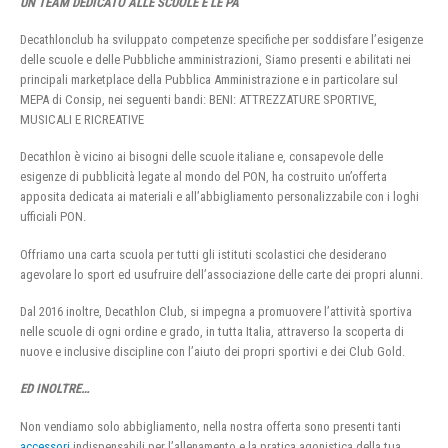
UN TEAM DEDICATO ALLE SCUOLE E LE PA
Decathlonclub ha sviluppato competenze specifiche per soddisfare l’esigenze
delle scuole e delle Pubbliche amministrazioni, Siamo presenti e abilitati nei
principali marketplace della Pubblica Amministrazione e in particolare sul
MEPA di Consip, nei seguenti bandi: BENI: ATTREZZATURE SPORTIVE,
MUSICALI E RICREATIVE
Decathlon è vicino ai bisogni delle scuole italiane e, consapevole delle
esigenze di pubblicità legate al mondo del PON, ha costruito un’offerta
apposita dedicata ai materiali e all’abbigliamento personalizzabile con i loghi
ufficiali PON.
Offriamo una carta scuola per tutti gli istituti scolastici che desiderano
agevolare lo sport ed usufruire dell’associazione delle carte dei propri alunni.
Dal 2016 inoltre, Decathlon Club, si impegna a promuovere l’attività sportiva
nelle scuole di ogni ordine e grado, in tutta Italia, attraverso la scoperta di
nuove e inclusive discipline con l’aiuto dei propri sportivi e dei Club Gold.
ED INOLTRE…
Non vendiamo solo abbigliamento, nella nostra offerta sono presenti tanti
accessori
indispensabili per l’allenamento e la pratica agonistica della tua