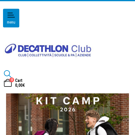
menu
0
Cart
0,00
€