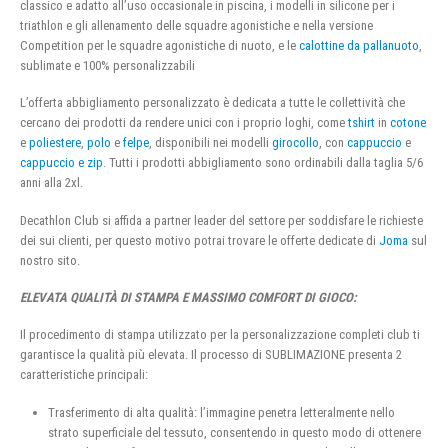
classico e adatto all’uso occasionale in piscina, i modelli in silicone per i
triathlon e gli allenamento delle squadre agonistiche e nella versione
Competition per le squadre agonistiche di nuoto, e le
calottine da pallanuoto
,
sublimate e 100% personalizzabili
L’offerta abbigliamento personalizzato è dedicata a tutte le collettività che
cercano dei prodotti da rendere unici con i proprio loghi, come
tshirt
in
cotone
e
poliestere
,
polo
e
felpe
, disponibili nei modelli
girocollo
, con
cappuccio
e
cappuccio e zip
. Tutti i prodotti abbigliamento sono ordinabili dalla taglia 5/6
anni alla 2xl.
Decathlon Club si affida a partner leader del settore per soddisfare le richieste
dei sui clienti, per questo motivo potrai trovare le offerte dedicate di
Joma
sul
nostro sito.
ELEVATA QUALITÀ DI STAMPA E MASSIMO COMFORT DI GIOCO:
Il procedimento di stampa utilizzato per la personalizzazione completi club ti
garantisce la qualità più elevata. Il processo di SUBLIMAZIONE presenta 2
caratteristiche principali:
Trasferimento di alta qualità: l’immagine penetra letteralmente nello
strato superficiale del tessuto, consentendo in questo modo di ottenere