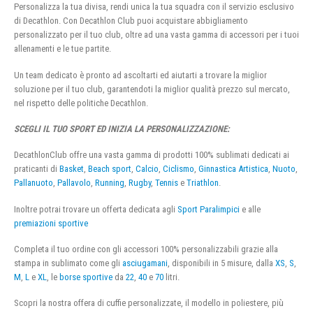
Personalizza la tua divisa, rendi unica la tua squadra con il servizio esclusivo
di Decathlon. Con Decathlon Club puoi acquistare abbigliamento
personalizzato per il tuo club, oltre ad una vasta gamma di accessori per i tuoi
allenamenti e le tue partite.
Un team dedicato è pronto ad ascoltarti ed aiutarti a trovare la miglior
soluzione per il tuo club, garantendoti la miglior qualità prezzo sul mercato,
nel rispetto delle politiche Decathlon.
SCEGLI IL TUO SPORT ED INIZIA LA PERSONALIZZAZIONE:
DecathlonClub offre una vasta gamma di prodotti 100% sublimati dedicati ai
praticanti di
Basket
,
Beach sport
,
Calcio
,
Ciclismo
,
Ginnastica Artistica
,
Nuoto
,
Pallanuoto
,
Pallavolo
,
Running
,
Rugby
,
Tennis
e
Triathlon
.
Inoltre potrai trovare un offerta dedicata agli
Sport Paralimpici
e alle
premiazioni sportive
Completa il tuo ordine con gli accessori 100% personalizzabili grazie alla
stampa in sublimato come gli
asciugamani
, disponibili in 5 misure, dalla
XS
,
S
,
M
,
L
e
XL
, le
borse sportive
da
22
,
40
e
70
litri.
Scopri la nostra offera di cuffie personalizzate, il modello in poliestere, più