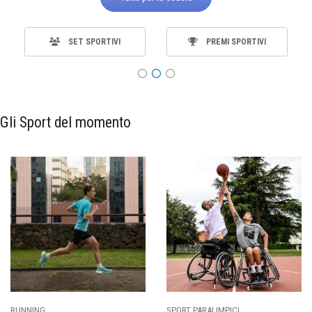
SET SPORTIVI
PREMI SPORTIVI
Gli Sport del momento
ALIMPICI
CALCIO
BASKET