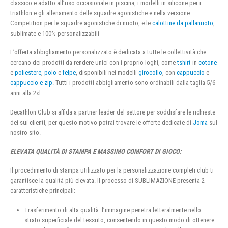
classico e adatto all’uso occasionale in piscina, i modelli in silicone per i
triathlon e gli allenamento delle squadre agonistiche e nella versione
Competition per le squadre agonistiche di nuoto, e le
calottine da pallanuoto
,
sublimate e 100% personalizzabili
L’offerta abbigliamento personalizzato è dedicata a tutte le collettività che
cercano dei prodotti da rendere unici con i proprio loghi, come
tshirt
in
cotone
e
poliestere
,
polo
e
felpe
, disponibili nei modelli
girocollo
, con
cappuccio
e
cappuccio e zip
. Tutti i prodotti abbigliamento sono ordinabili dalla taglia 5/6
anni alla 2xl.
Decathlon Club si affida a partner leader del settore per soddisfare le richieste
dei sui clienti, per questo motivo potrai trovare le offerte dedicate di
Joma
sul
nostro sito.
ELEVATA QUALITÀ DI STAMPA E MASSIMO COMFORT DI GIOCO:
Il procedimento di stampa utilizzato per la personalizzazione completi club ti
garantisce la qualità più elevata. Il processo di SUBLIMAZIONE presenta 2
caratteristiche principali:
Trasferimento di alta qualità: l’immagine penetra letteralmente nello
strato superficiale del tessuto, consentendo in questo modo di ottenere