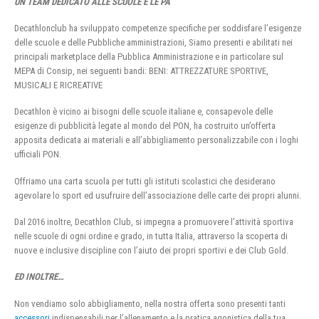
UN TEAM DEDICATO ALLE SCUOLE E LE PA
Decathlonclub ha sviluppato competenze specifiche per soddisfare l’esigenze
delle scuole e delle Pubbliche amministrazioni, Siamo presenti e abilitati nei
principali marketplace della Pubblica Amministrazione e in particolare sul
MEPA di Consip, nei seguenti bandi: BENI: ATTREZZATURE SPORTIVE,
MUSICALI E RICREATIVE
Decathlon è vicino ai bisogni delle scuole italiane e, consapevole delle
esigenze di pubblicità legate al mondo del PON, ha costruito un’offerta
apposita dedicata ai materiali e all’abbigliamento personalizzabile con i loghi
ufficiali PON.
Offriamo una carta scuola per tutti gli istituti scolastici che desiderano
agevolare lo sport ed usufruire dell’associazione delle carte dei propri alunni.
Dal 2016 inoltre, Decathlon Club, si impegna a promuovere l’attività sportiva
nelle scuole di ogni ordine e grado, in tutta Italia, attraverso la scoperta di
nuove e inclusive discipline con l’aiuto dei propri sportivi e dei Club Gold.
ED INOLTRE…
Non vendiamo solo abbigliamento, nella nostra offerta sono presenti tanti
accessori
indispensabili per l’allenamento e la pratica agonistica della tua