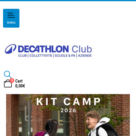
menu
0
Cart
0,00
€