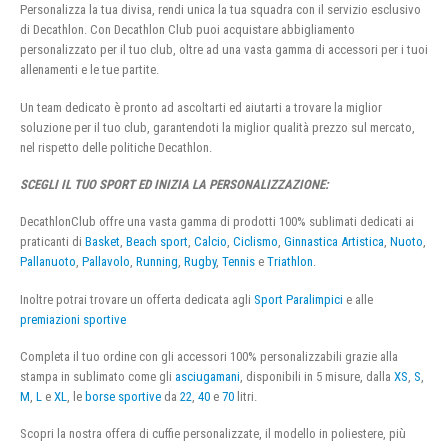
Personalizza la tua divisa, rendi unica la tua squadra con il servizio esclusivo
di Decathlon. Con Decathlon Club puoi acquistare abbigliamento
personalizzato per il tuo club, oltre ad una vasta gamma di accessori per i tuoi
allenamenti e le tue partite.
Un team dedicato è pronto ad ascoltarti ed aiutarti a trovare la miglior
soluzione per il tuo club, garantendoti la miglior qualità prezzo sul mercato,
nel rispetto delle politiche Decathlon.
SCEGLI IL TUO SPORT ED INIZIA LA PERSONALIZZAZIONE:
DecathlonClub offre una vasta gamma di prodotti 100% sublimati dedicati ai
praticanti di
Basket
,
Beach sport
,
Calcio
,
Ciclismo
,
Ginnastica Artistica
,
Nuoto
,
Pallanuoto
,
Pallavolo
,
Running
,
Rugby
,
Tennis
e
Triathlon
.
Inoltre potrai trovare un offerta dedicata agli
Sport Paralimpici
e alle
premiazioni sportive
Completa il tuo ordine con gli accessori 100% personalizzabili grazie alla
stampa in sublimato come gli
asciugamani
, disponibili in 5 misure, dalla
XS
,
S
,
M
,
L
e
XL
, le
borse sportive
da
22
,
40
e
70
litri.
Scopri la nostra offera di cuffie personalizzate, il modello in poliestere, più