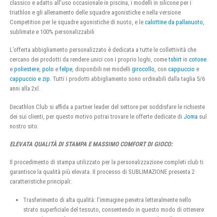
classico e adatto all’uso occasionale in piscina, i modelli in silicone per i
triathlon e gli allenamento delle squadre agonistiche e nella versione
Competition per le squadre agonistiche di nuoto, e le
calottine da pallanuoto
,
sublimate e 100% personalizzabili
L’offerta abbigliamento personalizzato è dedicata a tutte le collettività che
cercano dei prodotti da rendere unici con i proprio loghi, come
tshirt
in
cotone
e
poliestere
,
polo
e
felpe
, disponibili nei modelli
girocollo
, con
cappuccio
e
cappuccio e zip
. Tutti i prodotti abbigliamento sono ordinabili dalla taglia 5/6
anni alla 2xl.
Decathlon Club si affida a partner leader del settore per soddisfare le richieste
dei sui clienti, per questo motivo potrai trovare le offerte dedicate di
Joma
sul
nostro sito.
ELEVATA QUALITÀ DI STAMPA E MASSIMO COMFORT DI GIOCO:
Il procedimento di stampa utilizzato per la personalizzazione completi club ti
garantisce la qualità più elevata. Il processo di SUBLIMAZIONE presenta 2
caratteristiche principali:
Trasferimento di alta qualità: l’immagine penetra letteralmente nello
strato superficiale del tessuto, consentendo in questo modo di ottenere