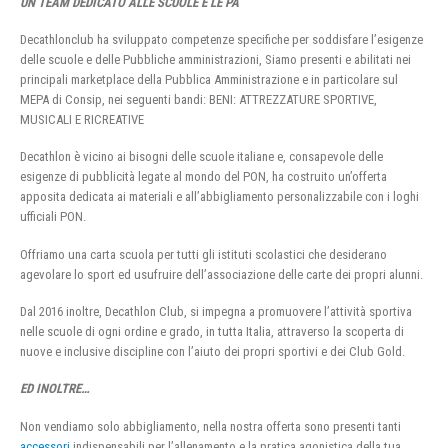
UN TEAM DEDICATO ALLE SCUOLE E LE PA
Decathlonclub ha sviluppato competenze specifiche per soddisfare l’esigenze
delle scuole e delle Pubbliche amministrazioni, Siamo presenti e abilitati nei
principali marketplace della Pubblica Amministrazione e in particolare sul
MEPA di Consip, nei seguenti bandi: BENI: ATTREZZATURE SPORTIVE,
MUSICALI E RICREATIVE
Decathlon è vicino ai bisogni delle scuole italiane e, consapevole delle
esigenze di pubblicità legate al mondo del PON, ha costruito un’offerta
apposita dedicata ai materiali e all’abbigliamento personalizzabile con i loghi
ufficiali PON.
Offriamo una carta scuola per tutti gli istituti scolastici che desiderano
agevolare lo sport ed usufruire dell’associazione delle carte dei propri alunni.
Dal 2016 inoltre, Decathlon Club, si impegna a promuovere l’attività sportiva
nelle scuole di ogni ordine e grado, in tutta Italia, attraverso la scoperta di
nuove e inclusive discipline con l’aiuto dei propri sportivi e dei Club Gold.
ED INOLTRE…
Non vendiamo solo abbigliamento, nella nostra offerta sono presenti tanti
accessori
indispensabili per l’allenamento e la pratica agonistica della tua