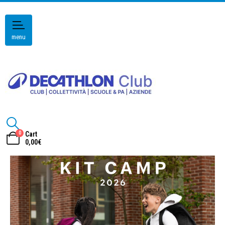
menu
0
Cart
0,00
€