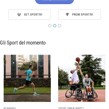
SET SPORTIVI
PREMI SPORTIVI
Gli Sport del momento
ALIMPICI
CALCIO
BASKET