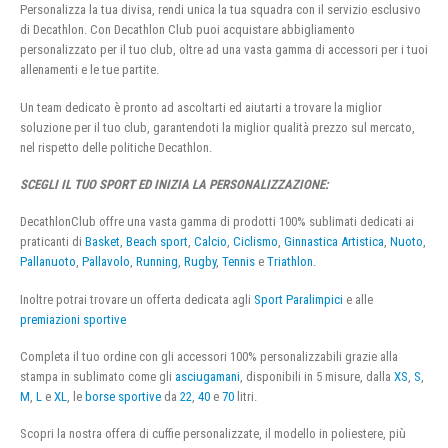
Personalizza la tua divisa, rendi unica la tua squadra con il servizio esclusivo
di Decathlon. Con Decathlon Club puoi acquistare abbigliamento
personalizzato per il tuo club, oltre ad una vasta gamma di accessori per i tuoi
allenamenti e le tue partite.
Un team dedicato è pronto ad ascoltarti ed aiutarti a trovare la miglior
soluzione per il tuo club, garantendoti la miglior qualità prezzo sul mercato,
nel rispetto delle politiche Decathlon.
SCEGLI IL TUO SPORT ED INIZIA LA PERSONALIZZAZIONE:
DecathlonClub offre una vasta gamma di prodotti 100% sublimati dedicati ai
praticanti di
Basket
,
Beach sport
,
Calcio
,
Ciclismo
,
Ginnastica Artistica
,
Nuoto
,
Pallanuoto
,
Pallavolo
,
Running
,
Rugby
,
Tennis
e
Triathlon
.
Inoltre potrai trovare un offerta dedicata agli
Sport Paralimpici
e alle
premiazioni sportive
Completa il tuo ordine con gli accessori 100% personalizzabili grazie alla
stampa in sublimato come gli
asciugamani
, disponibili in 5 misure, dalla
XS
,
S
,
M
,
L
e
XL
, le
borse sportive
da
22
,
40
e
70
litri.
Scopri la nostra offera di cuffie personalizzate, il modello in poliestere, più