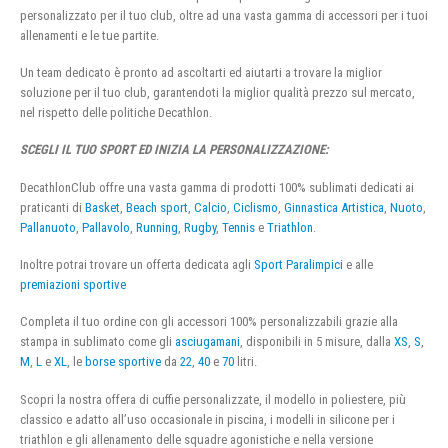
personalizzato per il tuo club, oltre ad una vasta gamma di accessori per i tuoi
allenamenti e le tue partite.
Un team dedicato è pronto ad ascoltarti ed aiutarti a trovare la miglior
soluzione per il tuo club, garantendoti la miglior qualità prezzo sul mercato,
nel rispetto delle politiche Decathlon.
SCEGLI IL TUO SPORT ED INIZIA LA PERSONALIZZAZIONE:
DecathlonClub offre una vasta gamma di prodotti 100% sublimati dedicati ai
praticanti di
Basket
,
Beach sport
,
Calcio
,
Ciclismo
,
Ginnastica Artistica
,
Nuoto
,
Pallanuoto
,
Pallavolo
,
Running
,
Rugby
,
Tennis
e
Triathlon
.
Inoltre potrai trovare un offerta dedicata agli
Sport Paralimpici
e alle
premiazioni sportive
Completa il tuo ordine con gli accessori 100% personalizzabili grazie alla
stampa in sublimato come gli
asciugamani
, disponibili in 5 misure, dalla
XS
,
S
,
M
,
L
e
XL
, le
borse sportive
da
22
,
40
e
70
litri.
Scopri la nostra offera di cuffie personalizzate, il modello in poliestere, più
classico e adatto all’uso occasionale in piscina, i modelli in silicone per i
triathlon e gli allenamento delle squadre agonistiche e nella versione