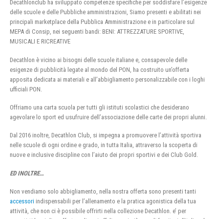
Decathlonclub ha sviluppato competenze specifiche per soddisfare l’esigenze
delle scuole e delle Pubbliche amministrazioni, Siamo presenti e abilitati nei
principali marketplace della Pubblica Amministrazione e in particolare sul
MEPA di Consip, nei seguenti bandi: BENI: ATTREZZATURE SPORTIVE,
MUSICALI E RICREATIVE
Decathlon è vicino ai bisogni delle scuole italiane e, consapevole delle
esigenze di pubblicità legate al mondo del PON, ha costruito un’offerta
apposita dedicata ai materiali e all’abbigliamento personalizzabile con i loghi
ufficiali PON.
Offriamo una carta scuola per tutti gli istituti scolastici che desiderano
agevolare lo sport ed usufruire dell’associazione delle carte dei propri alunni.
Dal 2016 inoltre, Decathlon Club, si impegna a promuovere l’attività sportiva
nelle scuole di ogni ordine e grado, in tutta Italia, attraverso la scoperta di
nuove e inclusive discipline con l’aiuto dei propri sportivi e dei Club Gold.
ED INOLTRE…
Non vendiamo solo abbigliamento, nella nostra offerta sono presenti tanti
accessori
indispensabili per l’allenamento e la pratica agonistica della tua
attività, che non ci è possibile offrirti nella collezione Decathlon. e’ per