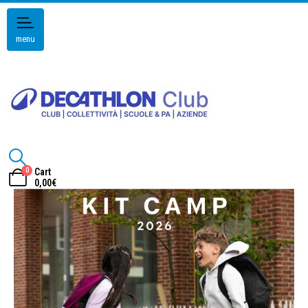
menu
0
Cart
0,00
€