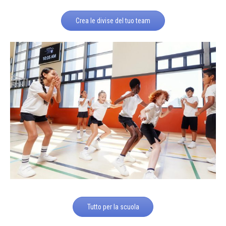
Crea le divise del tuo team
Tutto per la scuola