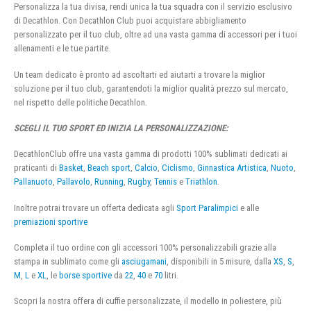
Personalizza la tua divisa, rendi unica la tua squadra con il servizio esclusivo
di Decathlon. Con Decathlon Club puoi acquistare abbigliamento
personalizzato per il tuo club, oltre ad una vasta gamma di accessori per i tuoi
allenamenti e le tue partite.
Un team dedicato è pronto ad ascoltarti ed aiutarti a trovare la miglior
soluzione per il tuo club, garantendoti la miglior qualità prezzo sul mercato,
nel rispetto delle politiche Decathlon.
SCEGLI IL TUO SPORT ED INIZIA LA PERSONALIZZAZIONE:
DecathlonClub offre una vasta gamma di prodotti 100% sublimati dedicati ai
praticanti di
Basket
,
Beach sport
,
Calcio
,
Ciclismo
,
Ginnastica Artistica
,
Nuoto
,
Pallanuoto
,
Pallavolo
,
Running
,
Rugby
,
Tennis
e
Triathlon
.
Inoltre potrai trovare un offerta dedicata agli
Sport Paralimpici
e alle
premiazioni sportive
Completa il tuo ordine con gli accessori 100% personalizzabili grazie alla
stampa in sublimato come gli
asciugamani
, disponibili in 5 misure, dalla
XS
,
S
,
M
,
L
e
XL
, le
borse sportive
da
22
,
40
e
70
litri.
Scopri la nostra offera di cuffie personalizzate, il modello in poliestere, più