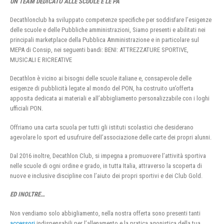
UN TEAM DEDICATO ALLE SCUOLE E LE PA
Decathlonclub ha sviluppato competenze specifiche per soddisfare l’esigenze
delle scuole e delle Pubbliche amministrazioni, Siamo presenti e abilitati nei
principali marketplace della Pubblica Amministrazione e in particolare sul
MEPA di Consip, nei seguenti bandi: BENI: ATTREZZATURE SPORTIVE,
MUSICALI E RICREATIVE
Decathlon è vicino ai bisogni delle scuole italiane e, consapevole delle
esigenze di pubblicità legate al mondo del PON, ha costruito un’offerta
apposita dedicata ai materiali e all’abbigliamento personalizzabile con i loghi
ufficiali PON.
Offriamo una carta scuola per tutti gli istituti scolastici che desiderano
agevolare lo sport ed usufruire dell’associazione delle carte dei propri alunni.
Dal 2016 inoltre, Decathlon Club, si impegna a promuovere l’attività sportiva
nelle scuole di ogni ordine e grado, in tutta Italia, attraverso la scoperta di
nuove e inclusive discipline con l’aiuto dei propri sportivi e dei Club Gold.
ED INOLTRE…
Non vendiamo solo abbigliamento, nella nostra offerta sono presenti tanti
accessori
indispensabili per l’allenamento e la pratica agonistica della tua