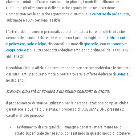
classico e adatto all’uso occasionale in piscina, i modelli in silicone per i
triathlon e gli allenamento delle squadre agonistiche e nella versione
Competition per le squadre agonistiche di nuoto, e le
calottine da pallanuoto
,
sublimate e 100% personalizzabili
L’offerta abbigliamento personalizzato è dedicata a tutte le collettività che
cercano dei prodotti da rendere unici con i proprio loghi, come
tshirt
in
cotone
e
poliestere
,
polo
e
felpe
, disponibili nei modelli
girocollo
, con
cappuccio
e
cappuccio e zip
. Tutti i prodotti abbigliamento sono ordinabili dalla taglia 5/6
anni alla 2xl.
Decathlon Club si affida a partner leader del settore per soddisfare le richieste
dei sui clienti, per questo motivo potrai trovare le offerte dedicate di
Joma
sul
nostro sito.
ELEVATA QUALITÀ DI STAMPA E MASSIMO COMFORT DI GIOCO:
Il procedimento di stampa utilizzato per la personalizzazione completi club ti
garantisce la qualità più elevata. Il processo di SUBLIMAZIONE presenta 2
caratteristiche principali:
Trasferimento di alta qualità: l’immagine penetra letteralmente nello
strato superficiale del tessuto, consentendo in questo modo di ottenere