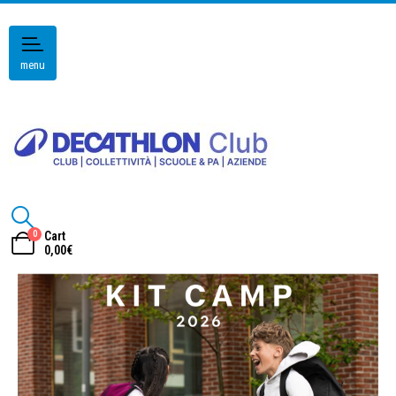
menu
0
Cart
0,00
€