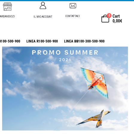
0
Cart
CONTATTACI
AREANEGOZI
IL MIO ACCOUNT
0,00
€
B100-500-900
LINEA R100-500-900
LINEA BB100-300-500-900