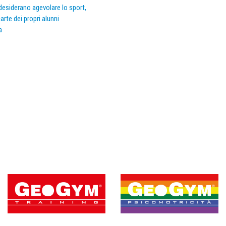
e desiderano agevolare lo sport,
arte dei propri alunni
a