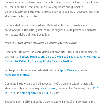
Personalizza la tua divisa, rendi unica la tua squadra con il servizio esclusivo
di Decathlon. Con Decathlon Club puoi acquistare abbigliamento
personalizzato per il tuo club, oltre ad una vasta gamma di accessori per i tuoi
allenamenti e le tue partite.
Un team dedicato è pronto ad ascoltarti ed aiutarti a trovare la miglior
soluzione per il tuo club, garantendoti la miglior qualità prezzo sul mercato,
nel rispetto delle politiche Decathlon.
SCEGLI IL TUO SPORT ED INIZIA LA PERSONALIZZAZIONE:
DecathlonClub offre una vasta gamma di prodotti 100% sublimati dedicati ai
praticanti di
Basket
,
Beach sport
,
Calcio
,
Ciclismo
,
Ginnastica Artistica
,
Nuoto
,
Pallanuoto
,
Pallavolo
,
Running
,
Rugby
,
Tennis
e
Triathlon
.
Inoltre potrai trovare un offerta dedicata agli
Sport Paralimpici
e alle
premiazioni sportive
Completa il tuo ordine con gli accessori 100% personalizzabili grazie alla
stampa in sublimato come gli
asciugamani
, disponibili in 5 misure, dalla
XS
,
S
,
M
,
L
e
XL
, le
borse sportive
da
22
,
40
e
70
litri.
Scopri la nostra offera di cuffie personalizzate, il modello in poliestere, più