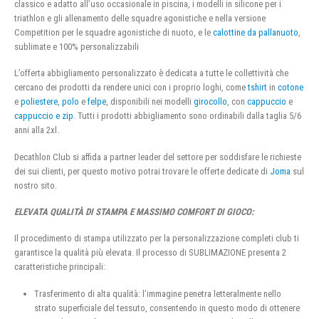
classico e adatto all’uso occasionale in piscina, i modelli in silicone per i
triathlon e gli allenamento delle squadre agonistiche e nella versione
Competition per le squadre agonistiche di nuoto, e le
calottine da pallanuoto
,
sublimate e 100% personalizzabili
L’offerta abbigliamento personalizzato è dedicata a tutte le collettività che
cercano dei prodotti da rendere unici con i proprio loghi, come
tshirt
in
cotone
e
poliestere
,
polo
e
felpe
, disponibili nei modelli
girocollo
, con
cappuccio
e
cappuccio e zip
. Tutti i prodotti abbigliamento sono ordinabili dalla taglia 5/6
anni alla 2xl.
Decathlon Club si affida a partner leader del settore per soddisfare le richieste
dei sui clienti, per questo motivo potrai trovare le offerte dedicate di
Joma
sul
nostro sito.
ELEVATA QUALITÀ DI STAMPA E MASSIMO COMFORT DI GIOCO:
Il procedimento di stampa utilizzato per la personalizzazione completi club ti
garantisce la qualità più elevata. Il processo di SUBLIMAZIONE presenta 2
caratteristiche principali:
Trasferimento di alta qualità: l’immagine penetra letteralmente nello
strato superficiale del tessuto, consentendo in questo modo di ottenere