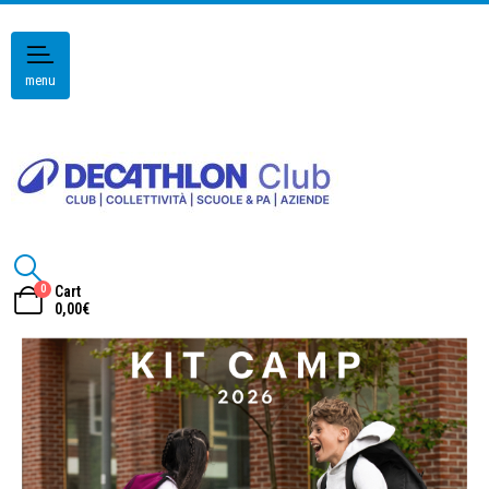
menu
0
Cart
0,00
€