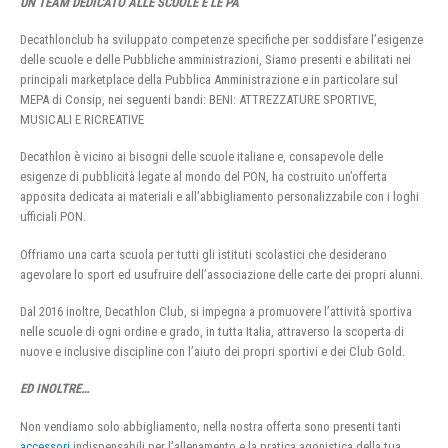
UN TEAM DEDICATO ALLE SCUOLE E LE PA
Decathlonclub ha sviluppato competenze specifiche per soddisfare l’esigenze
delle scuole e delle Pubbliche amministrazioni, Siamo presenti e abilitati nei
principali marketplace della Pubblica Amministrazione e in particolare sul
MEPA di Consip, nei seguenti bandi: BENI: ATTREZZATURE SPORTIVE,
MUSICALI E RICREATIVE
Decathlon è vicino ai bisogni delle scuole italiane e, consapevole delle
esigenze di pubblicità legate al mondo del PON, ha costruito un’offerta
apposita dedicata ai materiali e all’abbigliamento personalizzabile con i loghi
ufficiali PON.
Offriamo una carta scuola per tutti gli istituti scolastici che desiderano
agevolare lo sport ed usufruire dell’associazione delle carte dei propri alunni.
Dal 2016 inoltre, Decathlon Club, si impegna a promuovere l’attività sportiva
nelle scuole di ogni ordine e grado, in tutta Italia, attraverso la scoperta di
nuove e inclusive discipline con l’aiuto dei propri sportivi e dei Club Gold.
ED INOLTRE…
Non vendiamo solo abbigliamento, nella nostra offerta sono presenti tanti
accessori
indispensabili per l’allenamento e la pratica agonistica della tua