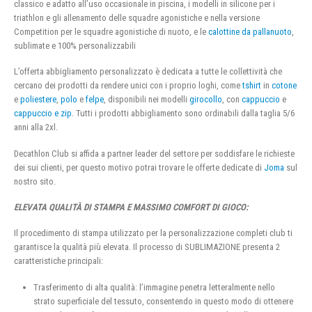
classico e adatto all’uso occasionale in piscina, i modelli in silicone per i
triathlon e gli allenamento delle squadre agonistiche e nella versione
Competition per le squadre agonistiche di nuoto, e le
calottine da pallanuoto
,
sublimate e 100% personalizzabili
L’offerta abbigliamento personalizzato è dedicata a tutte le collettività che
cercano dei prodotti da rendere unici con i proprio loghi, come
tshirt
in
cotone
e
poliestere
,
polo
e
felpe
, disponibili nei modelli
girocollo
, con
cappuccio
e
cappuccio e zip
. Tutti i prodotti abbigliamento sono ordinabili dalla taglia 5/6
anni alla 2xl.
Decathlon Club si affida a partner leader del settore per soddisfare le richieste
dei sui clienti, per questo motivo potrai trovare le offerte dedicate di
Joma
sul
nostro sito.
ELEVATA QUALITÀ DI STAMPA E MASSIMO COMFORT DI GIOCO:
Il procedimento di stampa utilizzato per la personalizzazione completi club ti
garantisce la qualità più elevata. Il processo di SUBLIMAZIONE presenta 2
caratteristiche principali:
Trasferimento di alta qualità: l’immagine penetra letteralmente nello
strato superficiale del tessuto, consentendo in questo modo di ottenere