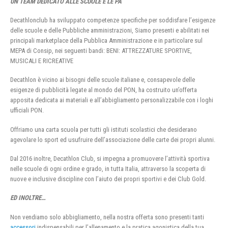
UN TEAM DEDICATO ALLE SCUOLE E LE PA
Decathlonclub ha sviluppato competenze specifiche per soddisfare l’esigenze
delle scuole e delle Pubbliche amministrazioni, Siamo presenti e abilitati nei
principali marketplace della Pubblica Amministrazione e in particolare sul
MEPA di Consip, nei seguenti bandi: BENI: ATTREZZATURE SPORTIVE,
MUSICALI E RICREATIVE
Decathlon è vicino ai bisogni delle scuole italiane e, consapevole delle
esigenze di pubblicità legate al mondo del PON, ha costruito un’offerta
apposita dedicata ai materiali e all’abbigliamento personalizzabile con i loghi
ufficiali PON.
Offriamo una carta scuola per tutti gli istituti scolastici che desiderano
agevolare lo sport ed usufruire dell’associazione delle carte dei propri alunni.
Dal 2016 inoltre, Decathlon Club, si impegna a promuovere l’attività sportiva
nelle scuole di ogni ordine e grado, in tutta Italia, attraverso la scoperta di
nuove e inclusive discipline con l’aiuto dei propri sportivi e dei Club Gold.
ED INOLTRE…
Non vendiamo solo abbigliamento, nella nostra offerta sono presenti tanti
accessori
indispensabili per l’allenamento e la pratica agonistica della tua