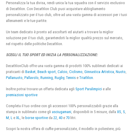
Personalizza la tua divisa, rendi unica la tua squadra con il servizio esclusivo
di Decathlon. Con Decathlon Club puoi acquistare abbigliamento
personalizzato per il tuo club, oltre ad una vasta gamma di accessori per i tuoi
allenamenti e le tue partite.
Un team dedicato è pronto ad ascoltarti ed aiutarti a trovare la miglior
soluzione per il tuo club, garantendoti la miglior qualità prezzo sul mercato,
nel rispetto delle politiche Decathlon.
SCEGLI IL TUO SPORT ED INIZIA LA PERSONALIZZAZIONE:
DecathlonClub offre una vasta gamma di prodotti 100% sublimati dedicati ai
praticanti di
Basket
,
Beach sport
,
Calcio
,
Ciclismo
,
Ginnastica Artistica
,
Nuoto
,
Pallanuoto
,
Pallavolo
,
Running
,
Rugby
,
Tennis
e
Triathlon
.
Inoltre potrai trovare un offerta dedicata agli
Sport Paralimpici
e alle
premiazioni sportive
Completa il tuo ordine con gli accessori 100% personalizzabili grazie alla
stampa in sublimato come gli
asciugamani
, disponibili in 5 misure, dalla
XS
,
S
,
M
,
L
e
XL
, le
borse sportive
da
22
,
40
e
70
litri.
Scopri la nostra offera di cuffie personalizzate, il modello in poliestere, più